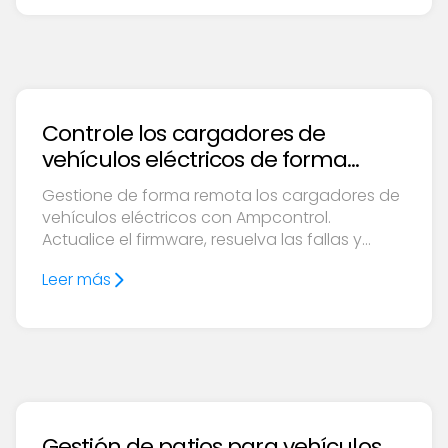
Controle los cargadores de
vehículos eléctricos de forma
remota
Gestione de forma remota los cargadores de
vehículos eléctricos con Ampcontrol.
Actualice el firmware, resuelva las fallas y
controle las configuraciones para lograr un
Leer más
funcionamiento fluido y la satisfacción del
conductor.
Gestión de patios para vehículos