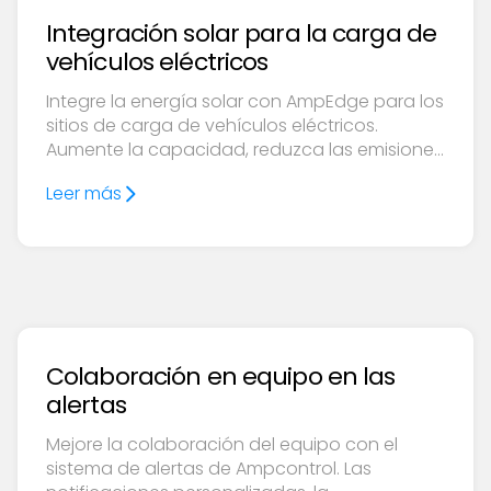
Integración solar para la carga de
vehículos eléctricos
Integre la energía solar con AmpEdge para los
sitios de carga de vehículos eléctricos.
Aumente la capacidad, reduzca las emisiones
y reduzca los costos con una priorización
Leer más
perfecta de la energía solar.
Colaboración en equipo en las
alertas
Mejore la colaboración del equipo con el
sistema de alertas de Ampcontrol. Las