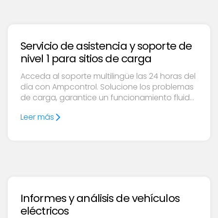
Servicio de asistencia y soporte de
nivel 1 para sitios de carga
Acceda al soporte multilingüe las 24 horas del
día con Ampcontrol. Solucione los problemas
de carga, garantice un funcionamiento fluido
y colabore en las mejoras a largo plazo del
Leer más
sitio.
Informes y análisis de vehículos
eléctricos