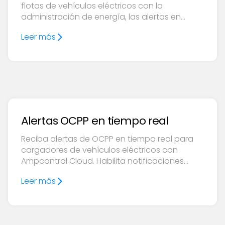
flotas de vehículos eléctricos con la
administración de energía, las alertas en
tiempo real y el soporte experto de
Leer más
Ampcontrol las 24 horas del día, los 7 días de
la semana.
Alertas OCPP en tiempo real
Reciba alertas de OCPP en tiempo real para
cargadores de vehículos eléctricos con
Ampcontrol Cloud. Habilita notificaciones
instantáneas, información detallada e
Leer más
integraciones perfectas de API.