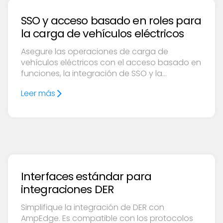
SSO y acceso basado en roles para
la carga de vehículos eléctricos
Asegure las operaciones de carga de
vehículos eléctricos con el acceso basado en
funciones, la integración de SSO y la
protección de datos cifrados de Ampcontrol
Leer más
con soluciones VPN opcionales.
Interfaces estándar para
integraciones DER
Simplifique la integración de DER con
AmpEdge. Es compatible con los protocolos