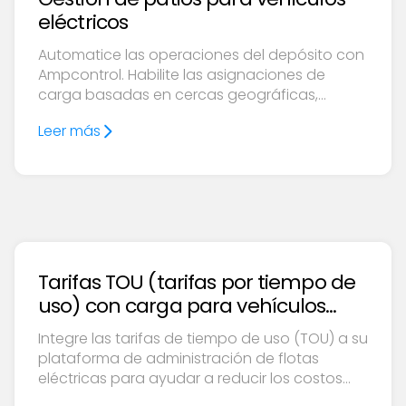
eléctricos
Automatice las operaciones del depósito con
Ampcontrol. Habilite las asignaciones de
carga basadas en cercas geográficas,
reduzca el tiempo de inactividad e integre
Leer más
sistemas robóticos para lograr una eficiencia
ininterrumpida.
Tarifas TOU (tarifas por tiempo de
uso) con carga para vehículos
eléctricos
Integre las tarifas de tiempo de uso (TOU) a su
plataforma de administración de flotas
eléctricas para ayudar a reducir los costos
mensuales de energía de las plataformas de