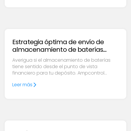
red.
Estrategia óptima de envío de
almacenamiento de baterías
para su sitio de carga
Averigua si el almacenamiento de baterías
tiene sentido desde el punto de vista
financiero para tu depósito. Ampcontrol
modela el tamaño de BESS, la estrategia de
Leer más
despacho, la reducción de la demanda y la
acumulación de valor para los sitios de carga
de flotas eléctricas.