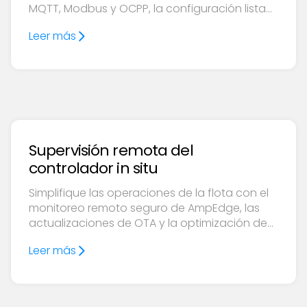
MQTT, Modbus y OCPP, la configuración lista
para usar, la conectividad segura en la nube
Leer más
y la comunicación in situ.
Supervisión remota del
controlador in situ
Simplifique las operaciones de la flota con el
monitoreo remoto seguro de AmpEdge, las
actualizaciones de OTA y la optimización de
la energía híbrida a través de Ampcontrol
Leer más
Cloud.