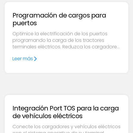
Programación de cargos para
puertos
Optimice la electrificación de los puertos
programando la carga de los tractores
terminales eléctricos. Reduzca los cargadores,
equilibre las cargas de energía y automatice
Leer más
las operaciones.
Integración Port TOS para la carga
de vehículos eléctricos
Conecte los cargadores y vehículos eléctricos