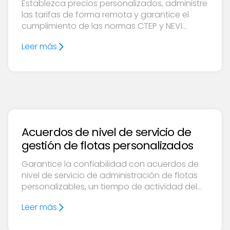
Establezca precios personalizados, administre
las tarifas de forma remota y garantice el
cumplimiento de las normas CTEP y NEVI
mediante las flexibles herramientas de
Leer más
tarificación de energía de Ampcontrol.
Acuerdos de nivel de servicio de
gestión de flotas personalizados
Garantice la confiabilidad con acuerdos de
nivel de servicio de administración de flotas
personalizables, un tiempo de actividad del
99,995%, baja latencia y soporte
Leer más
ininterrumpido para la optimización de la flota
de vehículos eléctricos.