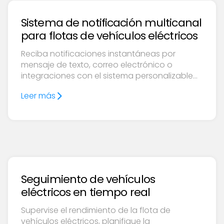
Sistema de notificación multicanal
para flotas de vehículos eléctricos
Reciba notificaciones instantáneas por
mensaje de texto, correo electrónico o
integraciones con el sistema personalizable
de Ampcontrol. Reduzca el tiempo de
Leer más
inactividad y optimice las operaciones de la
flota.
Seguimiento de vehículos
eléctricos en tiempo real
Supervise el rendimiento de la flota de
vehículos eléctricos, planifique la