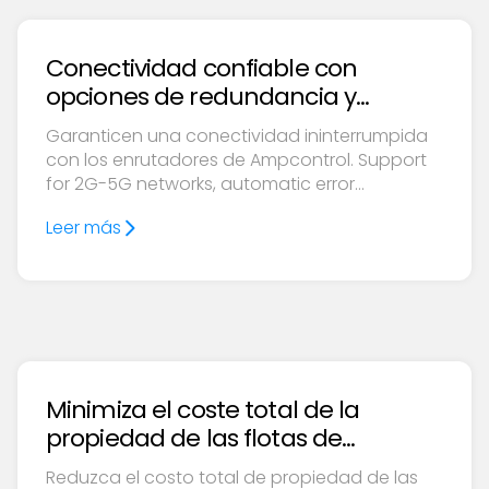
Conectividad confiable con
opciones de redundancia y
respaldo
Garanticen una conectividad ininterrumpida
con los enrutadores de Ampcontrol. Support
for 2G-5G networks, automatic error
conmutador, remote monitoring and
Leer más
ininterrumpid diagnosis.
Minimiza el coste total de la
propiedad de las flotas de
vehículos eléctricos
Reduzca el costo total de propiedad de las