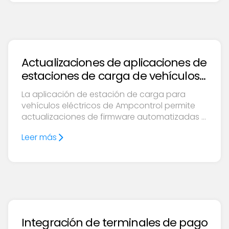
Actualizaciones de aplicaciones de
estaciones de carga de vehículos
eléctricos automatizadas
La aplicación de estación de carga para
vehículos eléctricos de Ampcontrol permite
actualizaciones de firmware automatizadas y
sin interrupciones para una gestión de carga
Leer más
de vehículos eléctricos eficiente y sin errores.
Integración de terminales de pago