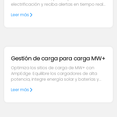
electrificación y reciba alertas en tiempo real
con las herramientas de seguimiento y los
Leer más
modelos de pronóstico de Ampcontrol.
Gestión de carga para carga MW+
Optimiza los sitios de carga de MW+ con
AmpEdge. Equilibre los cargadores de alta
potencia, integre energía solar y baterías y
logre un tiempo de actividad del 99% con
Leer más
confiabilidad fuera de línea.