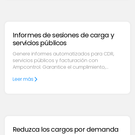
Informes de sesiones de carga y
servicios públicos
Genere informes automatizados para CDR,
servicios públicos y facturación con
Ampcontrol. Garantice el cumplimiento,
ahorre tiempo y personalice los informes
Leer más
según las necesidades operativas.
Reduzca los cargos por demanda