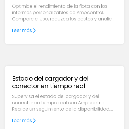
Optimice el rendimiento de la flota con los
informes personalizables de Ampcontrol.
Compare el uso, reduzca los costos y analice
las flotas multimarca con datos integrados.
Leer más
Estado del cargador y del
conector en tiempo real
Supervisa el estado del cargador y del
conector en tiempo real con Ampcontrol.
Realice un seguimiento de la disponibilidad,
solucione los problemas, calcule los KPI de
Leer más
tiempo de actividad y optimice el rendimiento.