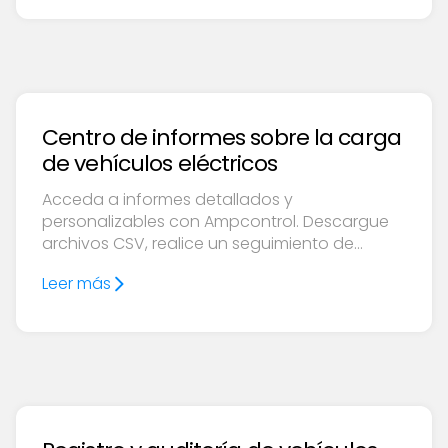
Centro de informes sobre la carga
de vehículos eléctricos
Acceda a informes detallados y
personalizables con Ampcontrol. Descargue
archivos CSV, realice un seguimiento de
cargadores y vehículos y tome decisiones
Leer más
operativas basadas en datos.