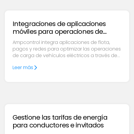
Integraciones de aplicaciones
móviles para operaciones de
carga de vehículos eléctricos
Ampcontrol integra aplicaciones de flota,
pagos y redes para optimizar las operaciones
de carga de vehículos eléctricos a través de
soluciones de aplicaciones móviles perfectas.
Leer más
Gestione las tarifas de energía
para conductores e invitados