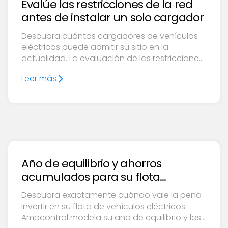
Evalúe las restricciones de la red
antes de instalar un solo cargador
Descubra cuántos cargadores de vehículos
eléctricos puede admitir su sitio en la
actualidad. La evaluación de las restricciones
de la red de Ampcontrol abarca la capacidad
Leer más
disponible, los costos de actualización, la
gestión inteligente de la carga y el BESS como
opción de aplazamiento de la red.
Año de equilibrio y ahorros
acumulados para su flota
eléctrica
Descubra exactamente cuándo vale la pena
invertir en su flota de vehículos eléctricos.
Ampcontrol modela su año de equilibrio y los