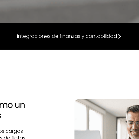
Integraciones de finanzas y contabilidad
omo un
s
os cargos
s de flotas