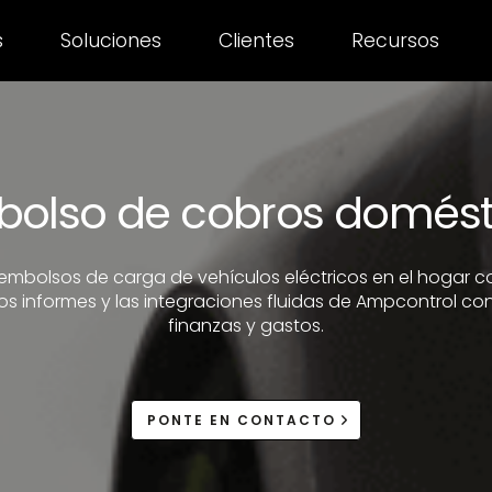
s
Soluciones
Clientes
Recursos
bolso de cobros domés
reembolsos de carga de vehículos eléctricos en el hogar c
os informes y las integraciones fluidas de Ampcontrol con
finanzas y gastos.
PONTE EN CONTACTO