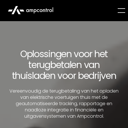
Oplossingen voor het
terugbetalen van
thuisladen voor bedrijven
Vereenvoudig de terugbetaling van het opladen
van elektrische voertuigen thuis met de
geautomatiseerde tracking, rapportage en
naadloze integratie in financiële en
uitgavensystemen van Ampcontrol.