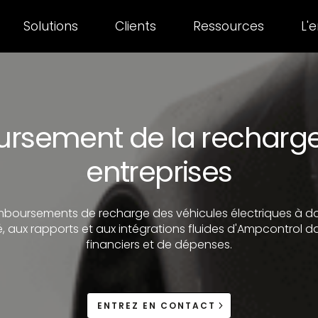
Solutions
Clients
Ressources
L'
ursement de la recharge 
entreprises
remboursements de recharge des véhicules électriques à d
é, aux rapports et aux intégrations fluides d'Ampcontrol d
financiers et de dépenses.
ENTREZ EN CONTACT