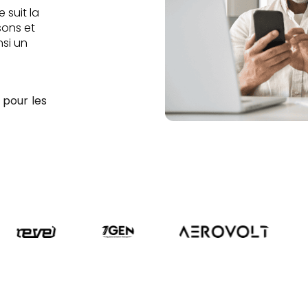
 suit la
sons et
si un
 pour les