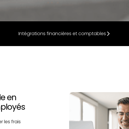
Intégrations financières et comptables
le en
mployés
les frais