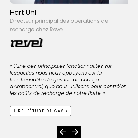
r
l
Hart Uhl
ob
Directeur principal des opérations de
av
recharge chez Revel
« L'une des principales fonctionnalités sur
lesquelles nous nous appuyons est la
fonctionnalité de gestion de charge
d'Ampcontrol, que nous utilisons pour contrôler
les coûts de recharge de notre flotte. »
LIRE L'ÉTUDE DE CAS