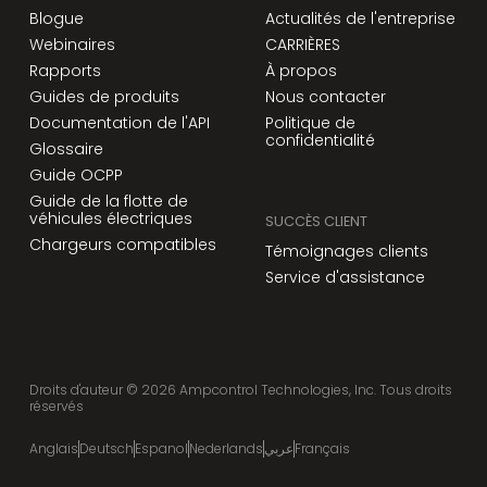
Blogue
Actualités de l'entreprise
Webinaires
CARRIÈRES
Rapports
À propos
Guides de produits
Nous contacter
Documentation de l'API
Politique de
confidentialité
Glossaire
Guide OCPP
Guide de la flotte de
véhicules électriques
SUCCÈS CLIENT
Chargeurs compatibles
Témoignages clients
Service d'assistance
Droits d'auteur ©
2026
Ampcontrol Technologies, Inc. Tous droits
réservés
Anglais
Deutsch
Espanol
Nederlands
عربي
Français