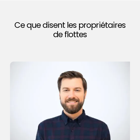
Ce que disent les propriétaires
de flottes
I
R
« 
d'
be