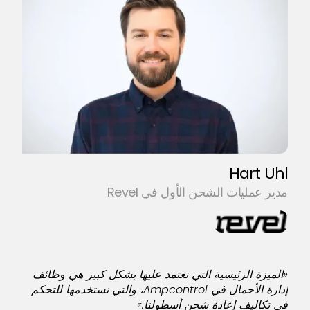
vo
رئي
الا
شحن
بشك
Hart Uhl
مدير عمليات الشحن الأول في Revel
اق
«الميزة الرئيسية التي نعتمد عليها بشكل كبير هي وظائف
إدارة الأحمال في Ampcontrol، والتي نستخدمها للتحكم
في تكاليف إعادة شحن أسطولنا.»