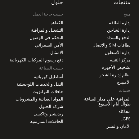
منتجات
حلول
منتج
حسب حاجة العمل
إدارة الطاقة
الكفاءة
إدارة الشاحن
التشغيل والمراقبة
الدفع والسداد
التحكم في الوصول
بطاقات SIM والاتصال
الأمن السيبراني
إدارة الأسطول
الامتثال
مركز التنبيه
دفع رسوم المركبات الكهربائية
تشخيص الأجهزة
حسب الصناعة
نظام إدارة الشحن
أساطيل كهربائية
الأمبيدج
النقل والخدمات اللوجستية
خدمات
حافلات الترانزيت
المراقبة على مدار الساعة
المواد الغذائية والمشروبات
طوال أيام الأسبوع
شركة الحلول
محاكاة
ريديشير وتاكسي
LCFS
الحافلات المدرسية
الأمان والنشر