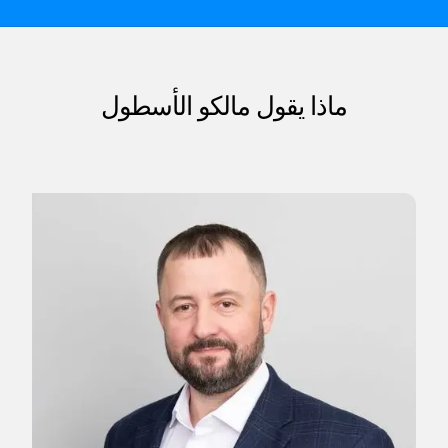
ماذا يقول مالكو الأسطول
hl
مدي
«ال
في 