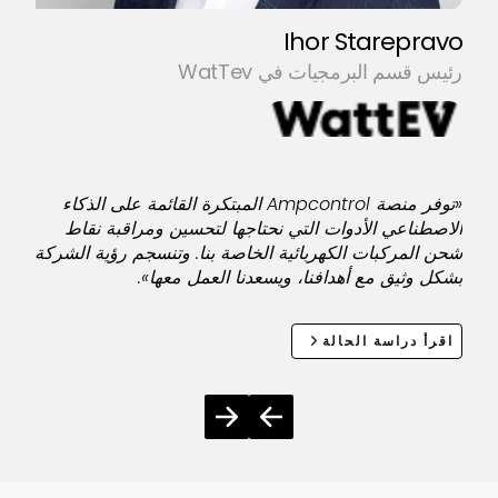
Ihor Starepravo
اق
رئيس قسم البرمجيات في WatTev
«توفر منصة Ampcontrol المبتكرة القائمة على الذكاء
الاصطناعي الأدوات التي نحتاجها لتحسين ومراقبة نقاط
شحن المركبات الكهربائية الخاصة بنا. وتنسجم رؤية الشركة
بشكل وثيق مع أهدافنا، ويسعدنا العمل معها».
اقرأ دراسة الحالة