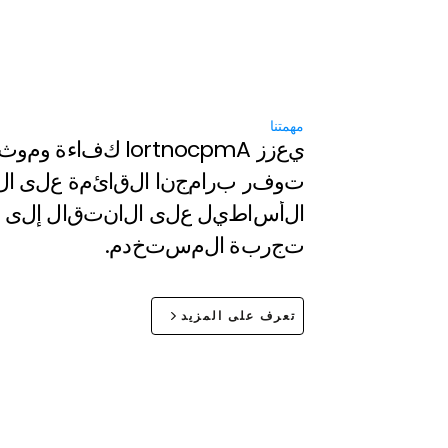
مهمتنا
ي
ع
ز
ز
A
m
p
c
o
n
t
r
o
l
ك
ف
ا
ء
ة
و
م
و
ث
ت
و
ف
ر
ب
ر
ا
م
ج
ن
ا
ا
ل
ق
ا
ئ
م
ة
ع
ل
ى
ا
ل
ا
ل
أ
س
ا
ط
ي
ل
ع
ل
ى
ا
ل
ا
ن
ت
ق
ا
ل
إ
ل
ى
ت
ج
ر
ب
ة
ا
ل
م
س
ت
خ
د
م
.
تعرف على المزيد