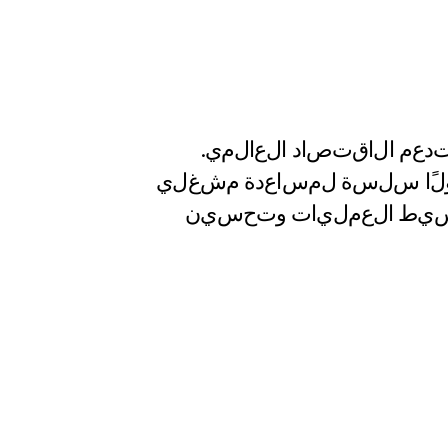
د
ع
م
ا
ل
ا
ق
ت
ص
ا
د
ا
ل
ع
ا
ل
م
ي
.
ل
ا
س
ل
س
ة
ل
م
س
ا
ع
د
ة
م
ش
غ
ل
ي
ي
ط
ا
ل
ع
م
ل
ي
ا
ت
و
ت
ح
س
ي
ن