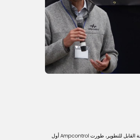
وإدراكًا للحاجة إلى تحسين الطاقة القابل للتطوير، طورت Ampcontrol أول