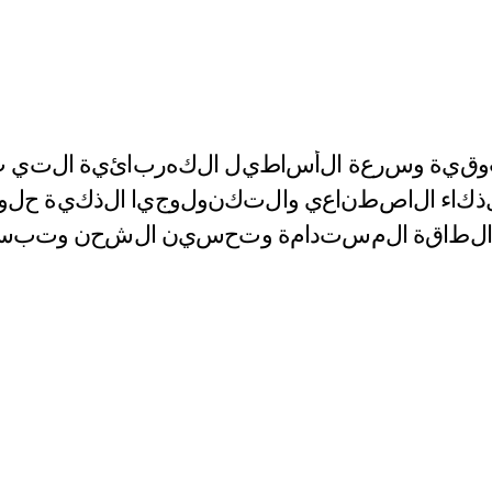
و
ق
ي
ة
و
س
ر
ع
ة
ا
ل
أ
س
ا
ط
ي
ل
ا
ل
ك
ه
ر
ب
ا
ئ
ي
ة
ا
ل
ت
ي
ت
ذ
ك
ا
ء
ا
ل
ا
ص
ط
ن
ا
ع
ي
و
ا
ل
ت
ك
ن
و
ل
و
ج
ي
ا
ا
ل
ذ
ك
ي
ة
ح
ل
و
ا
ل
ط
ا
ق
ة
ا
ل
م
س
ت
د
ا
م
ة
و
ت
ح
س
ي
ن
ا
ل
ش
ح
ن
و
ت
ب
س