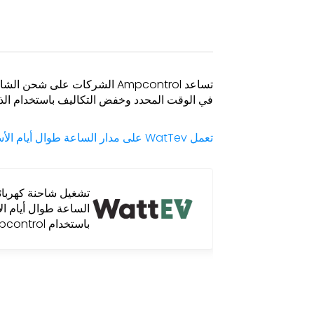
تساعد Ampcontrol الأساطيل على تقليل 
وتمكين مواقع الشحن العامة.
تدير Revel برنامج Rideshare في مدينة نيويورك
خفض تكاليف الطا
Ampcontrol