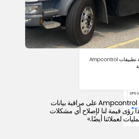
يستخدم 7Gen واجهة برمجة تطبيقات Ampcontrol
ة
«يساعدنا جمع البيانات من منصة Ampcontrol على مراقبة بيانات
ا رؤى قيمة لنا لإصلاح أي مشكلات
يات لعملائنا أيضًا.»