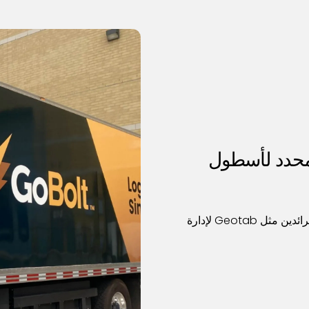
لمحدد لأسطول
قم بتوصيل Ampcontrol بشركاء تكنولوجيا المعلومات الرائدين مثل Geotab لإدارة