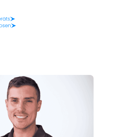
räts
nosen