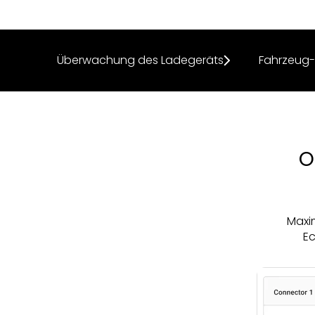
Überwachung des Ladegeräts
Fahrzeug-
O
Maxim
E