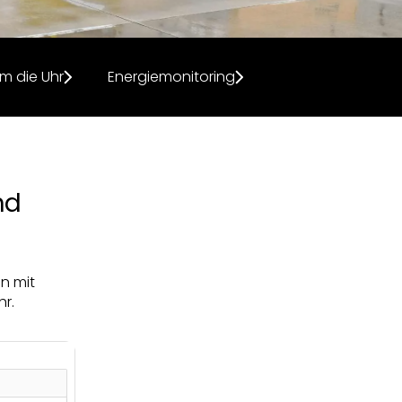
 die Uhr
Energiemonitoring
nd
en mit
r.