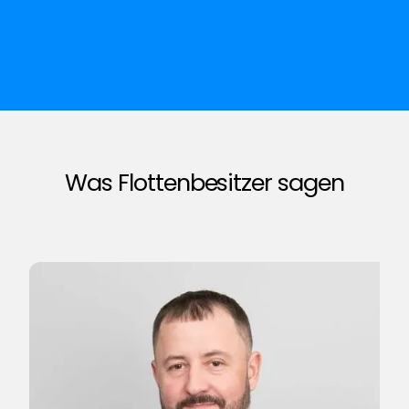
Was Flottenbesitzer sagen
H
L