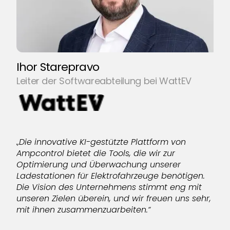
„E
v
v
Au
Ihor Starepravo
Leiter der Softwareabteilung bei WattEV
„Die innovative KI-gestützte Plattform von
Ampcontrol bietet die Tools, die wir zur
Optimierung und Überwachung unserer
Ladestationen für Elektrofahrzeuge benötigen.
Die Vision des Unternehmens stimmt eng mit
unseren Zielen überein, und wir freuen uns sehr,
mit ihnen zusammenzuarbeiten.“