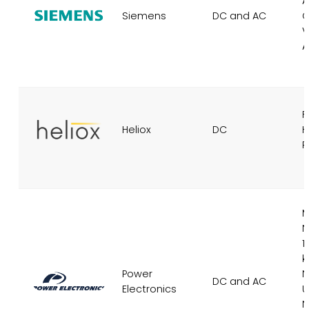
A
Siemens
DC and AC
C
V
A
F
Heliox
DC
H
R
M
N
1
Power
N
DC and AC
Electronics
U
N