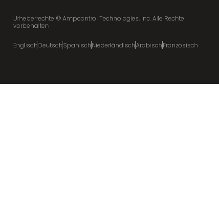
Urheberrechte ©
Ampcontrol Technologies, Inc. Alle Rechte
vorbehalten
Englisch
Deutsch
Spanisch
Niederländisch
Arabisch
Französisch