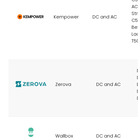
AC-
Str
Kempower
DC and AC
C5
Bew
Lad
T50
D
D
Zerova
DC and AC
D
D
D
Wallbox
DC and AC