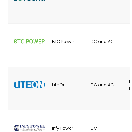
BTC Power
DC and AC
I
LiteOn
DC and AC
I
Infy Power
DC