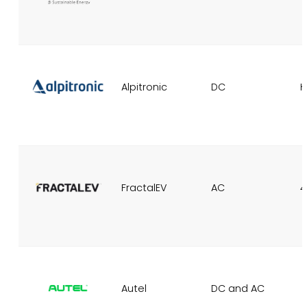
Alpitronic
DC
H
FractalEV
AC
4
Autel
DC and AC