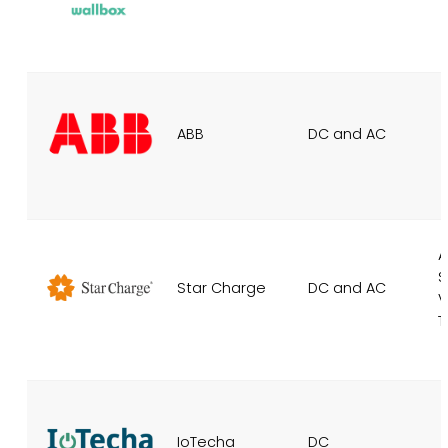
ABB
DC and AC
A
S
Star Charge
DC and AC
V
T
IoTecha
DC