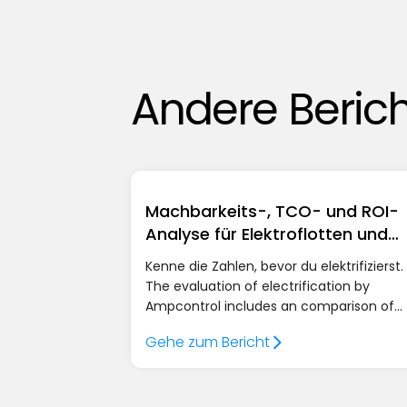
Andere Beric
Machbarkeits-, TCO- und ROI-
Analyse für Elektroflotten und
Standorte
Kenne die Zahlen, bevor du elektrifizierst.
The evaluation of electrification by
Ampcontrol includes an comparison of
total operating costs, rentability forecast
Gehe zum Bericht
network capacity analysis, the analysis o
charger, BESS and solar savings —
maßgeschneidert on your fleet, your
strecken and their location.