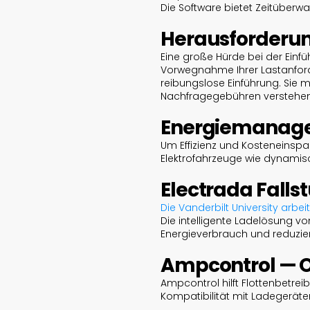
Die Software bietet Zeitüberw
Herausforderung
Eine große Hürde bei der Einfü
Vorwegnahme Ihrer Lastanfor
reibungslose Einführung. Sie 
Nachfragegebühren verstehen,
Energiemanag
Um Effizienz und Kosteneinspa
Elektrofahrzeuge wie dynam
Electrada Falls
Die Vanderbilt University arb
Die intelligente Ladelösung vo
Energieverbrauch und reduzier
Ampcontrol — 
Ampcontrol hilft Flottenbetrei
Kompatibilität mit Ladegeräten