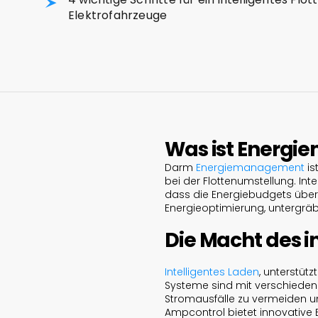
Elektrofahrzeuge
Was ist Energ
Darm
Energiemanagement
is
bei der Flottenumstellung. Int
dass die Energiebudgets übers
Energieoptimierung, untergräbt
Die Macht des i
Intelligentes Laden
, unterstütz
Systeme sind mit verschieden
Stromausfälle zu vermeiden un
Ampcontrol bietet innovativ