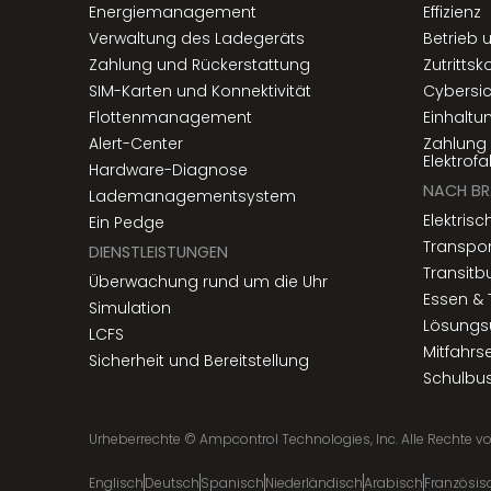
Energiemanagement
Effizienz
Verwaltung des Ladegeräts
Betrieb
Zahlung und Rückerstattung
Zutrittsk
SIM-Karten und Konnektivität
Cybersic
Flottenmanagement
Einhaltu
Alert-Center
Zahlung 
Elektrof
Hardware-Diagnose
NACH B
Lademanagementsystem
Elektrisc
Ein Pedge
Transpor
DIENSTLEISTUNGEN
Transitb
Überwachung rund um die Uhr
Essen & 
Simulation
Lösungs
LCFS
Mitfahrs
Sicherheit und Bereitstellung
Schulbu
Urheberrechte ©
Ampcontrol Technologies, Inc. Alle Rechte v
Englisch
Deutsch
Spanisch
Niederländisch
Arabisch
Französis