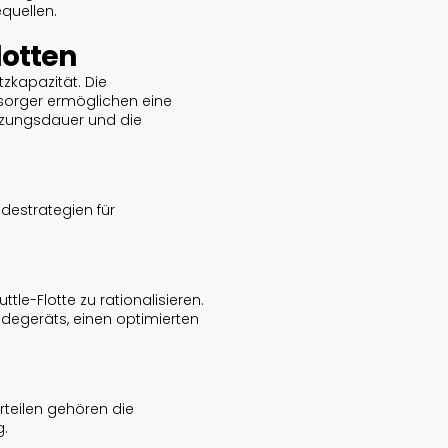
quellen.
lotten
zkapazität. Die
sorger ermöglichen eine
utzungsdauer und die
destrategien für
tle-Flotte zu rationalisieren.
adegeräts, einen optimierten
orteilen gehören die
g.