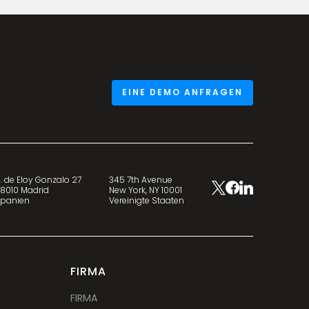
EINE DEMO ANFRAGEN
. de Eloy Gonzalo 27
345 7th Avenue
8010 Madrid
New York, NY 10001
panien
Vereinigte Staaten
FIRMA
FIRMA