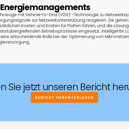
es Energiemanagements
fahrzeuge mit Vehicle-to-Grid (V2G) -Technologie zu Netzwerk
gungssignale zur Netzwerkunterstützung reagieren. Sie gehen
ätzlichen Kosten und Kosten für Flotten führen, und die Lösunge
ndortübergreifenden Betriebsprozesse eingesetzt. Intelligente L
 eine entscheidende Rolle bei der Optimierung von Mikronetzen i
gieversorgung.
n Sie jetzt unseren Bericht her
BERICHT HERUNTERLADEN