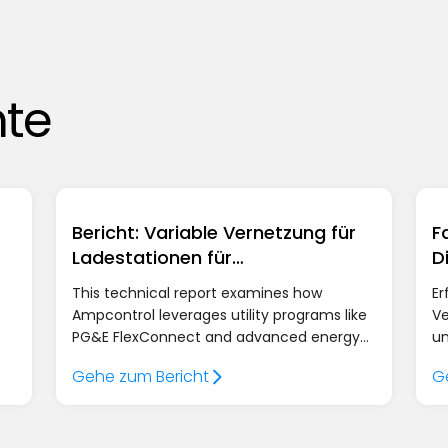
hte
Bericht: Variable Vernetzung für
F
Ladestationen für
D
Elektrofahrzeuge
This technical report examines how
Er
Ampcontrol leverages utility programs like
Ve
PG&E FlexConnect and advanced energy
un
,
management via the AmpEdge controller
nu
Gehe zum Bericht
G
f
to bypass multi-year grid upgrade delays,
un
allowing fleet operators to energize sites
de
up to 18 months faster