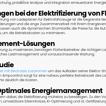
achung, prädiktive Analyse und Integration erneuerbarer Energie
en bei der Elektrifizierung von F
hrung von Ladeplänen für Elektrofahrzeuge ist die begrenzte Net
derungen und die enge Zusammenarbeit mit Ihrem Energiever
müssen auch die dynamischen Stromtarife, die Preise für die N
 um die Betriebskosten zu minimieren.
ement-Lösungen
rung zu maximieren, benötigen Flottenbetreiber die richtigen La
isches Lastmanagement und vorausschauende Wartung.
tudie
eitet mit Electrada zusammen
um das Aufladen seiner Elektro-Shut
n Ampcontrol sorgt für eine nahezu perfekte Betriebszeit des L
te deutlich die Kosten.
Optimales Energiemanagement
bern dabei, die Elektrifizierung mühelos zu bewältigen. Zu den V
, umsetzbare Erkenntnisse, KI-Optimierung und UL-Zertifizierun