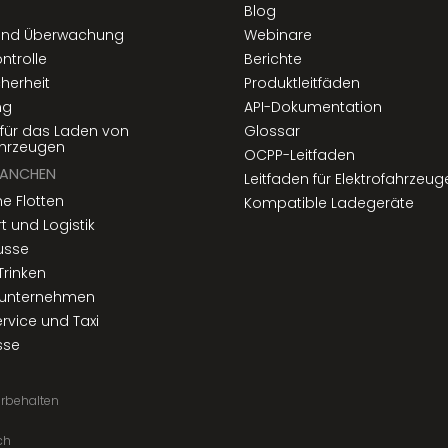
Blog
 und Überwachung
Webinare
ontrolle
Berichte
herheit
Produktleitfäden
ng
API-Dokumentation
für das Laden von
Glossar
ahrzeugen
OCPP-Leitfaden
RANCHEN
Leitfaden für Elektrofahrzeug
he Flotten
Kompatible Ladegeräte
t und Logistik
usse
Trinken
unternehmen
ervice und Taxi
sse
orbehalten
ch