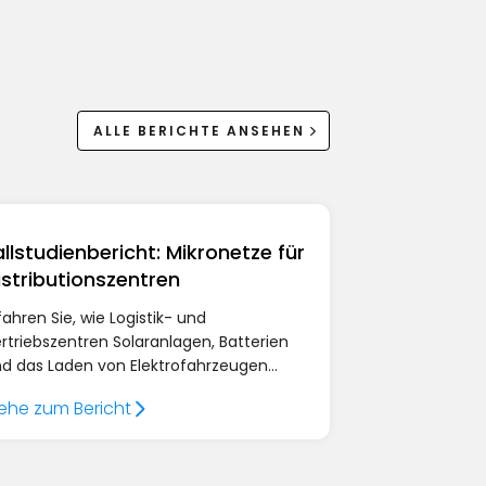
ALLE BERICHTE ANSEHEN
allstudienbericht: Mikronetze für
istributionszentren
fahren Sie, wie Logistik- und
rtriebszentren Solaranlagen, Batterien
d das Laden von Elektrofahrzeugen
tzen, um ihre Flotten zu elektrifizieren
ehe zum Bericht
d mit Ampcontrol den Energiefluss und
n Ladebedarf in Echtzeit zu optimieren.