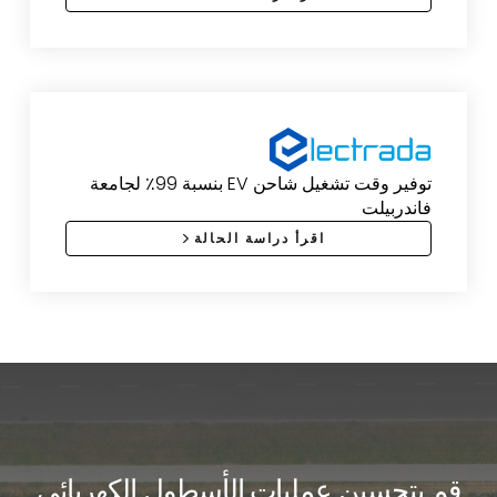
توفير وقت تشغيل شاحن EV بنسبة 99٪ لجامعة
فاندربيلت
اقرأ دراسة الحالة
قم بتحسين عمليات الأسطول الكهربائي