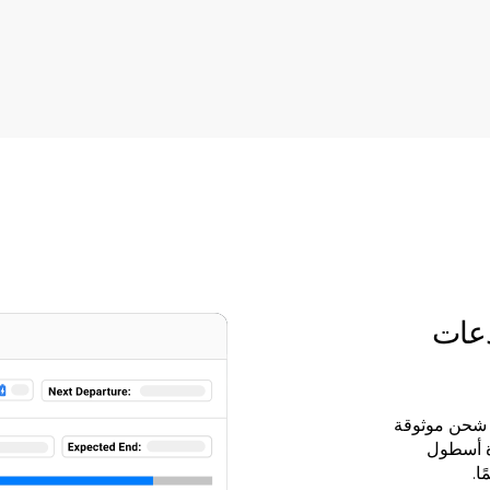
دعات
 شحن موثوقة
رة أسطول
ا.