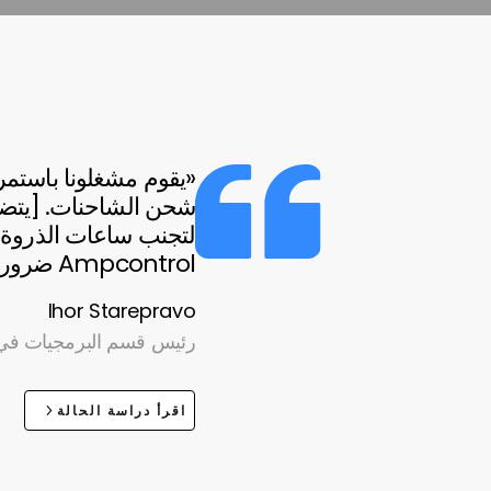
«يقوم مشغلونا باستمرا
شحن الشاحنات. [يتضم
لتجنب ساعات الذروة.
Ampcontrol ضروري جدًا لعملياتنا.»
Ihor Starepravo
رئيس قسم البرمجيات في atTev
اقرأ دراسة الحالة