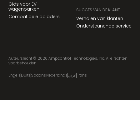
Gids voor EV-
wagenparken
SUCCES VAN DE KLANT
Compatibele opladers
Verhalen van klanten
Ondersteunende service
Auteursrecht ©
2026
Ampcontrol Technologies, Inc. Alle rechten
voorbehouden
Engels
Duits
Spaans
Nederlands
عربي
Frans