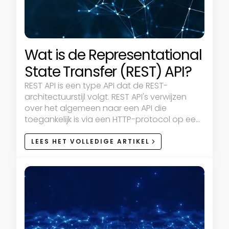
Wat is de Representational
State Transfer (REST) API?
REST API is een type API dat de REST-
architectuurstijl volgt. REST API's verwijzen
over het algemeen naar een API die
toegankelijk is via een HTTP-protocol op een
vooraf gedefinieerde, vooraf ingestelde
URL's.
LEES HET VOLLEDIGE ARTIKEL