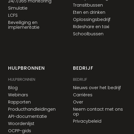
24/7/365 monitoring
Transitbussen
Simulatie
Eten en drinken
LCFS
Oplossingsbedrijf
Beveiliging en
Rideshare en taxi
implementatie
Schoolbussen
HULPBRONNEN
BEDRIJF
HULPBRONNEN
BEDRIJF
Blog
Nieuws over het bedrijf
Webinars
Carrières
Rapporten
Over
Producthandleidingen
Neem contact met ons
op
API-documentatie
Privacybeleid
Woordenlijst
OCPP-gids