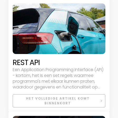
REST API
Een Application Programming Interface (API)
- kortom, het is een set regels waarmee
programma's met elkaar kunnen praten,
waardoor gegevens en functionaliteit op
het internet in een consistent formaat
worden weergegeven. REST staat voor
HET VOLLEDIGE ARTIKEL KOMT
BINNENKORT
Representational State Transfer. Dit is een
architecturaal patroon dat beschrijft hoe
gedistribueerde systemen een consistente