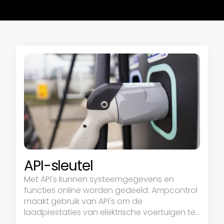
API-sleutel
Met API's kunnen systeemgegevens en
functies online worden gedeeld. Ampcontrol
maakt gebruik van API's om de
laadprestaties van elektrische voertuigen te
optimaliseren.