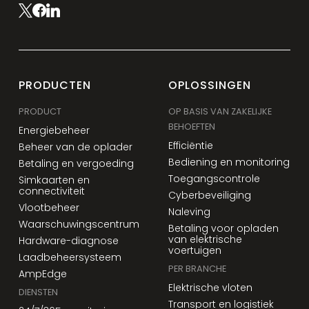
PRODUCTEN
OPLOSSINGEN
PRODUCT
OP BASIS VAN ZAKELIJKE
BEHOEFTEN
Energiebeheer
Efficiëntie
Beheer van de oplader
Bediening en monitoring
Betaling en vergoeding
Toegangscontrole
Simkaarten en
connectiviteit
Cyberbeveiliging
Vlootbeheer
Naleving
Waarschuwingscentrum
Betaling voor opladen
van elektrische
Hardware-diagnose
voertuigen
Laadbeheersysteem
PER BRANCHE
AmpEdge
Elektrische vloten
DIENSTEN
Transport en logistiek