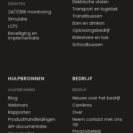
Elektrische vloten
DIENSTEN
Transport en logistiek
24/7/365 monitoring
Transitbussen
Simulatie
Eten en drinken
LCFS
Oplossingsbedrijf
Beveiliging en
Rideshare en taxi
implementatie
Schoolbussen
HULPBRONNEN
BEDRIJF
HULPBRONNEN
BEDRIJF
Blog
Nieuws over het bedrijf
Webinars
Carrières
Rapporten
Over
Producthandleidingen
Neem contact met ons
op
API-documentatie
Privacybeleid