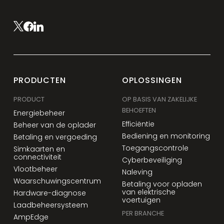
PRODUCTEN
OPLOSSINGEN
PRODUCT
OP BASIS VAN ZAKELIJKE
BEHOEFTEN
Energiebeheer
Efficiëntie
Beheer van de oplader
Bediening en monitoring
Betaling en vergoeding
Toegangscontrole
Simkaarten en
connectiviteit
Cyberbeveiliging
Vlootbeheer
Naleving
Waarschuwingscentrum
Betaling voor opladen
van elektrische
Hardware-diagnose
voertuigen
Laadbeheersysteem
PER BRANCHE
AmpEdge