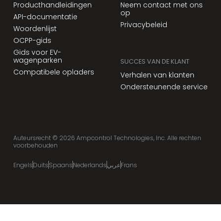
Producthandleidingen
Neem contact met ons
op
API-documentatie
Privacybeleid
Woordenlijst
OCPP-gids
Gids voor EV-
wagenparken
SUCCES VAN DE KLANT
Compatibele opladers
Verhalen van klanten
Ondersteunende service
Auteursrecht ©
2026
Ampcontrol Technologies, Inc. Alle rechten
voorbehouden
Engels
Duits
Spaans
Nederlands
عربي
Frans