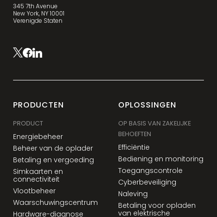
345 7th Avenue
New York, NY 10001
Verenigde Staten
PRODUCTEN
OPLOSSINGEN
PRODUCT
OP BASIS VAN ZAKELIJKE
BEHOEFTEN
Energiebeheer
Efficiëntie
Beheer van de oplader
Bediening en monitoring
Betaling en vergoeding
Toegangscontrole
Simkaarten en
connectiviteit
Cyberbeveiliging
Vlootbeheer
Naleving
Waarschuwingscentrum
Betaling voor opladen
van elektrische
Hardware-diagnose