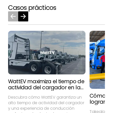
Casos prácticos
WattEV maximiza el tiempo de
actividad del cargador en la
planta de camiones eléctricos
Cómo Tak
Descubra cómo WattEV garantiza un
más grande de Estados
logran u
alto tiempo de actividad del cargador
Unidos
hasta un
y una experiencia de conducción
Takealot y