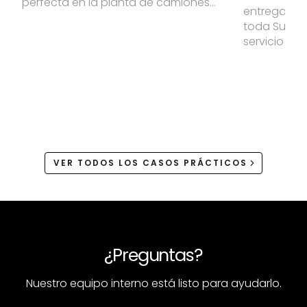
energía p
perfecta en la planta de camiones
entregar pr
eléctrica
eléctricos más grande de
toda Sudáfr
Norteamérica.
servicio ráp
clientes de
de la flota 
dependen d
actividad 
carga const
interrupcion
VER TODOS LOS CASOS PRÁCTICOS
¿Preguntas?
Nuestro equipo interno está listo para ayudarlo.