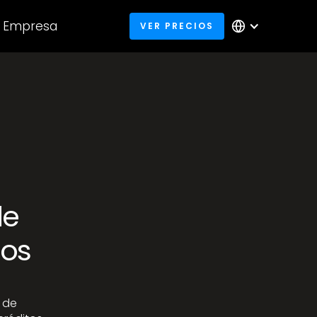
Empresa
VER PRECIOS
de
cos
s de