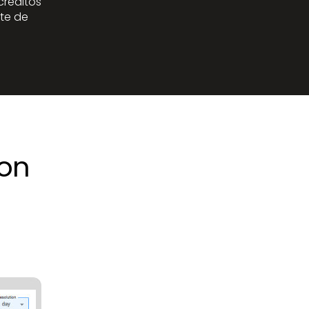
créditos
nte de
con