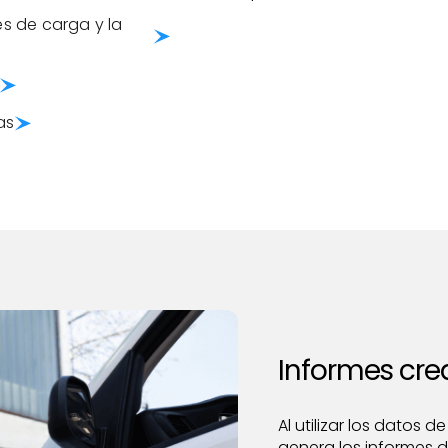
es de carga y la
as
Informes cred
Al utilizar los datos 
genera los informes d