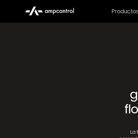
Producto
g
fl
La 