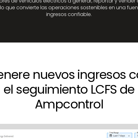
res de vehículos eléctricos a generar, reportar y vender 
 lo que convierte las operaciones sostenibles en una fue
ingresos confiable.
nere nuevos ingresos 
el seguimiento LCFS de
Ampcontrol