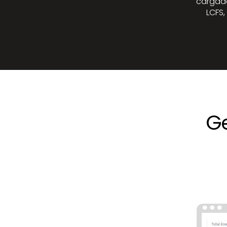
cargado
LCFS,
Ge