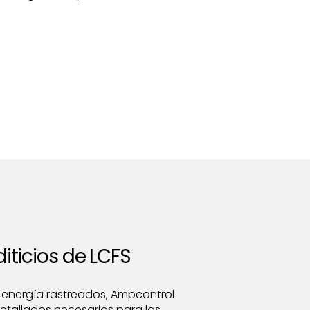
iticios de LCFS
de energía rastreados, Ampcontrol
etallados necesarios para las