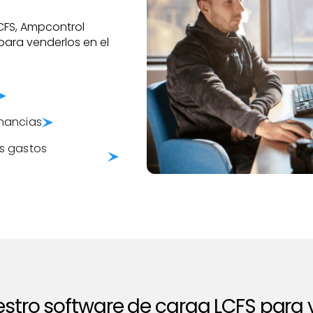
CFS, Ampcontrol
para venderlos en el
anancias
os gastos
stro software de carga LCFS para v