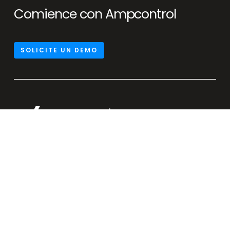
Comience con Ampcontrol
SOLICITE UN DEMO
Wöhrmühle 2
91056 Erlangen
Alemania
C. de Eloy Gonzalo 27
28010 Madrid
España