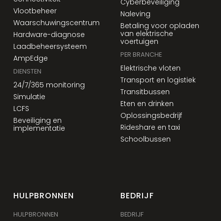
Cyberbeveiliging
Vlootbeheer
Naleving
Waarschuwingscentrum
Betaling voor opladen
van elektrische
Hardware-diagnose
voertuigen
Laadbeheersysteem
PER BRANCHE
AmpEdge
Elektrische vloten
DIENSTEN
Transport en logistiek
24/7/365 monitoring
Transitbussen
Simulatie
Eten en drinken
LCFS
Oplossingsbedrijf
Beveiliging en
Rideshare en taxi
implementatie
Schoolbussen
HULPBRONNEN
BEDRIJF
HULPBRONNEN
BEDRIJF