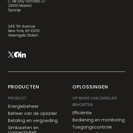
C. de Eloy Gonzalo 27
28010 Madrid
Spanje
345 7th Avenue
New York, NY 10001
Verenigde Staten
PRODUCTEN
OPLOSSINGEN
PRODUCT
OP BASIS VAN ZAKELIJKE
BEHOEFTEN
Energiebeheer
Efficiëntie
Beheer van de oplader
Bediening en monitoring
Betaling en vergoeding
Toegangscontrole
Simkaarten en
connectiviteit