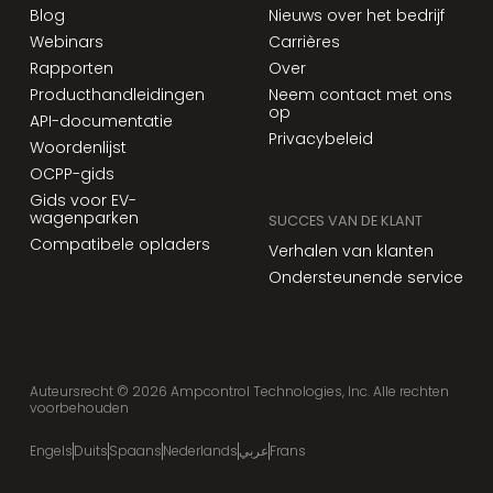
Blog
Nieuws over het bedrijf
Webinars
Carrières
Rapporten
Over
Producthandleidingen
Neem contact met ons
op
API-documentatie
Privacybeleid
Woordenlijst
OCPP-gids
Gids voor EV-
wagenparken
SUCCES VAN DE KLANT
Compatibele opladers
Verhalen van klanten
Ondersteunende service
Auteursrecht ©
2026
Ampcontrol Technologies, Inc. Alle rechten
voorbehouden
Engels
Duits
Spaans
Nederlands
عربي
Frans