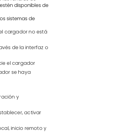
estén disponibles de
los sistemas de
el cargador no está
avés de la interfaz o
cie el cargador
gador se haya
ración y
tablecer, activar
al, inicio remoto y