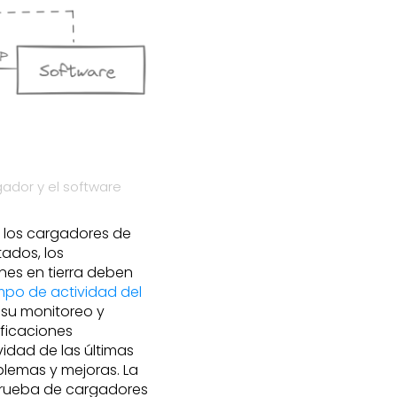
gador y el software
 los cargadores de
tados, los
nes en tierra deben
empo de actividad del
 su monitoreo y
ificaciones
vidad de las últimas
blemas y mejoras. La
prueba de cargadores