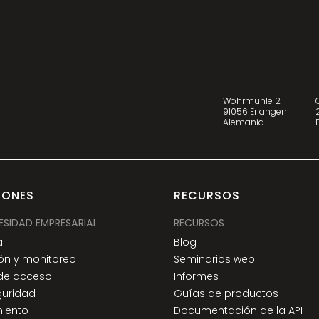
Wöhrmühle 2
91056 Erlangen
Alemania
IONES
RECURSOS
ESIDAD EMPRESARIAL
RECURSOS
a
Blog
ón y monitoreo
Seminarios web
 de acceso
Informes
guridad
Guías de productos
iento
Documentación de la API