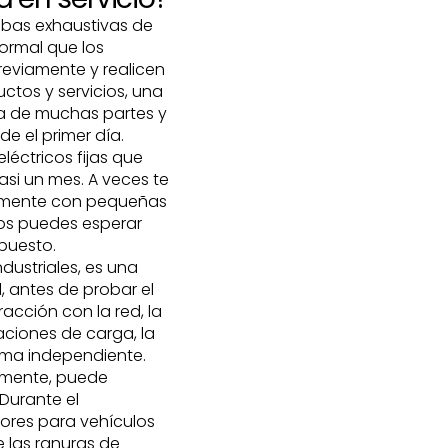
uebas exhaustivas de
normal que los
eviamente y realicen
ctos y servicios, una
ta de muchas partes y
e el primer día.
éctricos fijas que
asi un mes. A veces te
ilmente con pequeñas
sos puedes esperar
puesto.
ndustriales, es una
, antes de probar el
racción con la red, la
taciones de carga, la
orma independiente.
amente, puede
Durante el
ores para vehículos
 las ranuras de