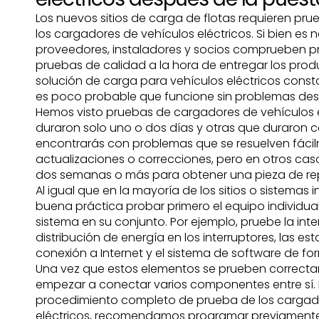
Los nuevos sitios de carga de flotas requieren pr
los cargadores de vehículos eléctricos. Si bien es 
proveedores, instaladores y socios comprueben pr
pruebas de calidad a la hora de entregar los produ
solución de carga para vehículos eléctricos cons
es poco probable que funcione sin problemas desd
Hemos visto pruebas de cargadores de vehículos el
duraron solo uno o dos días y otras que duraron c
encontrarás con problemas que se resuelven fác
actualizaciones o correcciones, pero en otros ca
dos semanas o más para obtener una pieza de re
Al igual que en la mayoría de los sitios o sistemas i
buena práctica probar primero el equipo individual
sistema en su conjunto. Por ejemplo, pruebe la inte
distribución de energía en los interruptores, las es
conexión a Internet y el sistema de software de f
Una vez que estos elementos se prueben correct
empezar a conectar varios componentes entre sí. 
procedimiento completo de prueba de los cargad
eléctricos, recomendamos programar previamente