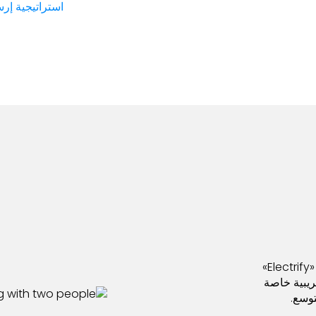
استراتيجية إرسال BESS 
تعمل هذه المرحلة على تحويل الرؤى الإستراتيجية إلى خطط «Electrify»
جريبية خاصة
توسع.