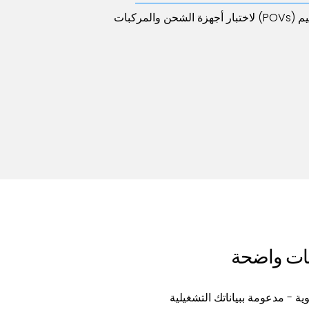
نقوم بتصميم وتشغيل إثبات المفاهيم (POVs) لاختبار أجهزة الشحن والمركبات
بات واضحة
ة - مدعومة ببياناتك التشغيلية