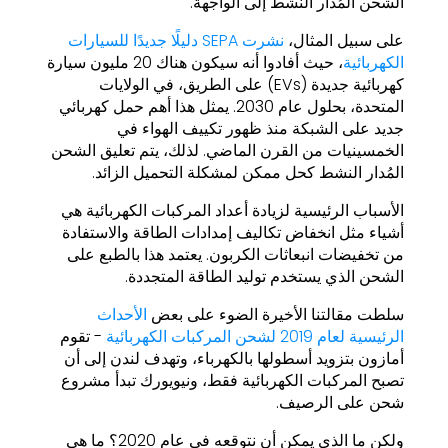
الشحن المُدار النشط إلى الواجهة.
على سبيل المثال،
نشرت SEPA دليلًا جديدًا للسيارات
الكهربائية
، حيث أفادوا أنه سيكون هناك 20 مليون سيارة
كهربائية جديدة (EVs) على الطريق، في الولايات
المتحدة، بحلول عام 2030. يمثل هذا أهم حمل كهربائي
جديد على الشبكة منذ ظهور تكييف الهواء في
الخمسينيات من القرن الماضي. لذلك، يتم تعليق الشحن
المُدار النشط كحل ممكن لمشكلة التحميل الزائد.
الأسباب الرئيسية لزيادة أعداد المركبات الكهربائية هي
أشياء مثل انخفاض تكاليف إمدادات الطاقة والاستفادة
من تخفيضات انبعاثات الكربون. يعتمد هذا بالطبع على
الشحن الذي يستخدم توليد الطاقة المتجددة.
سلطت مقالتنا الأخيرة الضوء على بعض
الأحداث
الرئيسية لعام 2019 لشحن المركبات الكهربائية
- تقوم
أمازون بتزويد أسطولها بالكهرباء، وتهدف لندن إلى أن
تصبح المركبات الكهربائية فقط، ونيويورك تبدأ مشروع
شحن على الرصيف.
ولكن ما الذي يمكن أن نتوقعه في عام 2020؟ ما هي