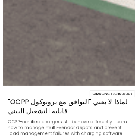
CHARGING TECHNOLOGY
لماذا لا يعني "التوافق مع بروتوكول OCPP"
قابلية التشغيل البيني
OCPP-certified chargers still behave differently. Learn
how to manage multi-vendor depots and prevent
load management failures with charging software.