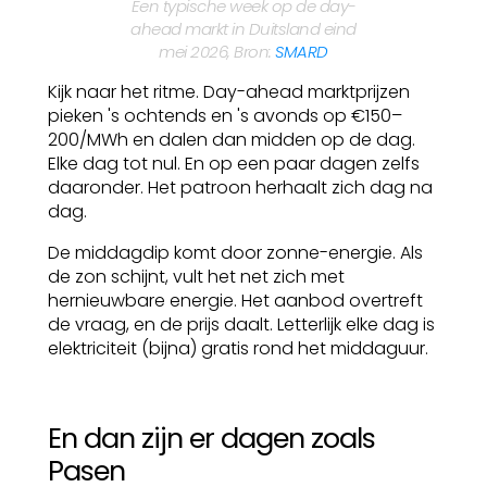
Een typische week op de day-
ahead markt in Duitsland eind
mei 2026, Bron:
SMARD
Kijk naar het ritme. Day-ahead marktprijzen
pieken 's ochtends en 's avonds op €150–
200/MWh en dalen dan midden op de dag.
Elke dag tot nul. En op een paar dagen zelfs
daaronder. Het patroon herhaalt zich dag na
dag.
De middagdip komt door zonne-energie. Als
de zon schijnt, vult het net zich met
hernieuwbare energie. Het aanbod overtreft
de vraag, en de prijs daalt. Letterlijk elke dag is
elektriciteit (bijna) gratis rond het middaguur.
En dan zijn er dagen zoals
Pasen