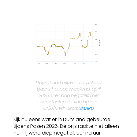
Day-ahead prijzen in Duitsland
tijdens het paasweekend, april
2026: urenlang negatief, met
een dieptepunt van bijna −
€130/MWh, Bron:
SMARD
Kijk nu eens wat er in Duitsland gebeurde
tijdens Pasen 2026. De prijs raakte niet alleen
nul. Hij werd diep negatief, uur na uur