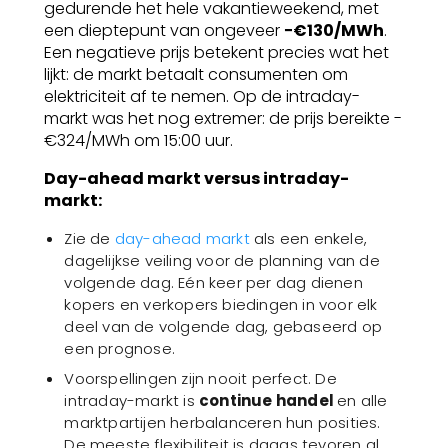
gedurende het hele vakantieweekend, met
een dieptepunt van ongeveer
−€130/MWh
.
Een negatieve prijs betekent precies wat het
lijkt: de markt betaalt consumenten om
elektriciteit af te nemen. Op de intraday-
markt was het nog extremer: de prijs bereikte -
€324/MWh om 15:00 uur.
Day-ahead markt versus intraday-
markt:
Zie de
day-ahead markt
als een enkele,
dagelijkse veiling voor de planning van de
volgende dag. Eén keer per dag dienen
kopers en verkopers biedingen in voor elk
deel van de volgende dag, gebaseerd op
een prognose.
Voorspellingen zijn nooit perfect. De
intraday-markt is
continue handel
en alle
marktpartijen herbalanceren hun posities.
De meeste flexibiliteit is daags tevoren al