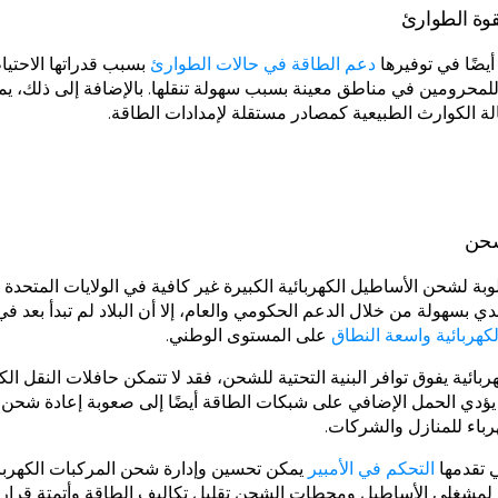
قوة الطوارئ
أيضًا في توفيرها
دعم الطاقة في حالات الطوارئ
بسبب قدراتها الاحتيا
محرومين في مناطق معينة بسبب سهولة تنقلها. بالإضافة إلى ذلك، يمك
الة الكوارث الطبيعية كمصادر مستقلة لإمدادات الطاقة.
شحن
طلوبة لشحن الأساطيل الكهربائية الكبيرة غير كافية في الولايات المتحدة 
ي بسهولة من خلال الدعم الحكومي والعام، إلا أن البلاد لم تبدأ بعد في 
هربائية واسعة النطاق
على المستوى الوطني.
هربائية يفوق توافر البنية التحتية للشحن، فقد لا تتمكن حافلات النقل ا
ن يؤدي الحمل الإضافي على شبكات الطاقة أيضًا إلى صعوبة إعادة شحن 
باء للمنازل والشركات.
ي تقدمها
التحكم في الأمبير
يمكن تحسين وإدارة شحن المركبات الكهربا
 لمشغلي الأساطيل ومحطات الشحن تقليل تكاليف الطاقة وأتمتة قرار