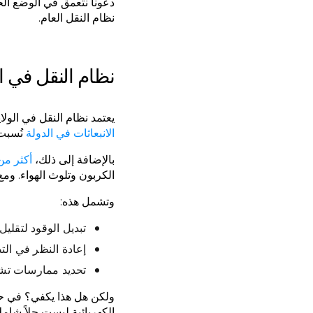
دعونا نتعمق في الوضع الحا
نظام النقل العام.
نظام النقل في ال
يعتمد نظام النقل في الولاي
الانبعاثات في الدولة
نُسبت 
بالإضافة إلى ذلك،
أكثر من 90٪ من الوقود المستخدم كان يعتمد على
الكربون وتلوث الهواء. ومع
وتشمل هذه:
تبديل الوقود لتقليل 
إعادة النظر في الت
تحديد ممارسات تش
ولكن هل هذا يكفي؟ في حين 
الكهربائية ليست حلاً شاملا