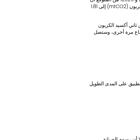
ترتفع الانبعاثات المرتبطة بالنقل في الولايات المتحدة من 1.73 مليار طن متري من ثاني أكسيد الكربون (mtCO2) إلى 1.81
السنوات التالية، لتنخفض إلى 1.77 مليون طن من ثاني أكسيد الكربون
الارتفاع مرة أخرى، وستصل
للتطبيق على المدى الطويل
لا أن رسوم الصيانة