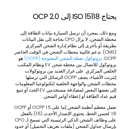
يحتاج ISO 15118 إلى OCP 2.0
ومع ذلك، بمجرد أن ترسل السيارة بيانات الطاقة إلى
محطة الشحن، لا يزال CPO بحاجة إلى نقل البيانات
بطريقة أو بأخرى إلى نظام إدارة الشحن المركزي
(CMS). تدعم غالبية محطات الشحن في الوقت الحاضر
OCPP.
بروتوكول نقطة الشحن المفتوحة (OCPP)
هو
بروتوكول للاتصال بين محطة شحن EV ونظام المكتب
الخلفي المركزي. على غرار العديد من بروتوكولات
إنترنت الأشياء، يصف OCPP الرسائل التي ترسلها
محطات الشحن والواجهة الخلفية لتكنولوجيا المعلومات
إلى بعضها البعض لمصادقة مستخدمي EV الجدد أو تتبع
قيم عداد الطاقة أو إعطاء أوامر الشحن.
تعمل معظم أنظمة الشحن إما على OCPP 1.5 أو OCPP
1.6. لحسن الحظ، يحتوي الإصدار الأحدث (1.6) بالفعل
على وظائف الشحن الذكي الرئيسية التي تسمح لـ CPO
بإرسال جداول الشحن (ملفات تعريف التحميل) أو حدود