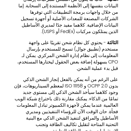
البيانات بنفسها إلى الأنظمة المستندة إلى السحابة. إما
من خلال واجهات برمجة التطبيقات التي توفرها
الشركات المصنعة للمعدات الأصلية أو أجهزة تسجيل
البيانات الإضافية. كلاهما مفيد جدًا لمديري الأساطيل
الذين يمتلكون مركبات (FedEx أو USPS).
الثالثة
- يحتوي كل نظام شحن تقريبًا على واجهة
مستخدم (تطبيق جوال) تسمح للمستخدم بإرسال
المعلومات إلى نظام إدارة الشحن المركزي. يمكن لـ
CPO بسهولة إضافة بعض الحقول ليختارها المستخدم،
قبل بدء عملية الشحن.
على الرغم من أنه يمكن بالفعل إنجاز الشحن الذكي
بدون OCPP 2.0 و ISO 11158 لمعظم السيناريوهات، فإن
وجود كلاهما سيأخذ الشحن الذكي إلى مستوى جديد
تمامًا من الذكاء. يمكنك مقارنة ذلك باختراع شبكة الويب
العالمية عندما يمكن لأجهزة الكمبيوتر تبادل المعلومات
فجأة. حان الوقت الآن للرؤساء التنفيذيين ومديري
الأساطيل والمرافق لتنفيذ الشحن الذكي مع البنية
التحتية المتاحة لتقليل تكاليف الطاقة وتجنب
الاستثمارات وشحن الطاقة النظيفة.