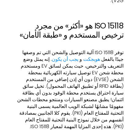
V2G).
ISO 15118 هو «أكثر» من مجرد
ترخيص المستخدم و «طبقة الأمان»
توفر ISO 15118 آلية التوصيل والشحن التي تم وصفها
جيدًا بالفعل
هوبجكت
و
يجب أن يكون
. إنه يمثل وضع
التعريف والترخيص، حيث يمكن لسائق EV ومستخدم
محطة شحن EV توصيل سيارته الكهربائية بمحطة
الشحن (EVSE) دون أي إذن إضافي من المستخدم
(بطاقة RFID أو تطبيق الهاتف المحمول). تخيل سائق
سيارة احتراق يستخدم محطة الوقود بدون أي بطاقة
ائتمان! يطبق مصنعو السيارات ومنتجو محطات الشحن
مفهومًا مشابهًا لشبكة الويب العالمية يسمى البنية
التحتية للمفتاح العام (PKI). يقوم كلا الجانبين بمصادقة
أنفسهم من خلال نموذج البنية التحتية للمفتاح العام
(PKI). هذه إحدى المزايا المهمة لمعيار ISO 15118.