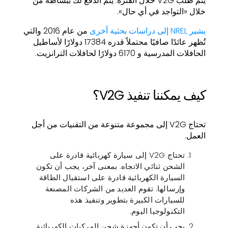
يتم طلب V2G خلال الفترة. يتم الدفع لك ببساطة من
خلال «التواجد في أي حال».
يشير NREL إلى دراسات بحثية أخرى
من عام 2016 والتي
تُظهر عائدًا صافيًا محتملاً قدره 17384 دولارًا لأساطيل
الحافلات المدرسية و 6170 دولارًا لحافلات الترانزيت.
كيف يمكننا تنفيذ V2G؟
تحتاج V2G إلى مجموعة متنوعة من التقنيات من أجل
العمل.
تحتاج V2G إلى سيارة كهربائية قادرة على
الشحن ثنائي الاتجاه. بمعنى آخر، يجب أن تكون
السيارة الكهربائية قادرة على استقبال الطاقة
وإرسالها. تقوم العديد من الشركات المصنعة
للسيارات الكبيرة بتطوير وتنفيذ هذه
التكنولوجيا اليوم.
يجب أن تكون أجهزة شحن المركبات الكهربائية