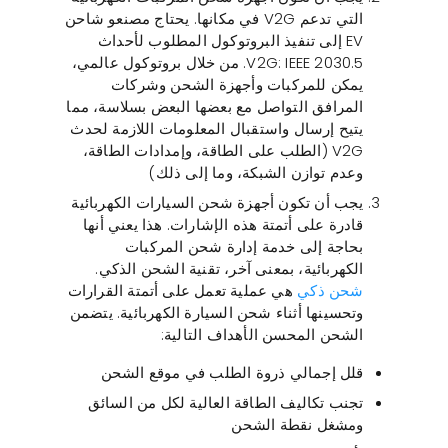
التي تدعم V2G في مكانها. يحتاج مصنعو شاحن
EV إلى تنفيذ البروتوكول المطلوب لأحداث
V2G: IEEE 2030.5. من خلال بروتوكول عالمي،
يمكن للمركبات وأجهزة الشحن وشركات
المرافق التواصل مع بعضها البعض بسلاسة، مما
يتيح إرسال واستقبال المعلومات اللازمة لحدث
V2G (الطلب على الطاقة، وإمدادات الطاقة،
وعدم توازن الشبكة، وما إلى ذلك)
يجب أن تكون أجهزة شحن السيارات الكهربائية
قادرة على أتمتة هذه الإشارات. هذا يعني أنها
بحاجة إلى خدمة إدارة شحن المركبات
الكهربائية، بمعنى آخر، تقنية الشحن الذكي.
شحن ذكي
هي عملية تعمل على أتمتة القرارات
وتحسينها أثناء شحن السيارة الكهربائية. يتضمن
الشحن المحسن الأهداف التالية:
قلل إجمالي ذروة الطلب في موقع الشحن
تجنب تكاليف الطاقة العالية لكل من السائق
ومشغل نقطة الشحن