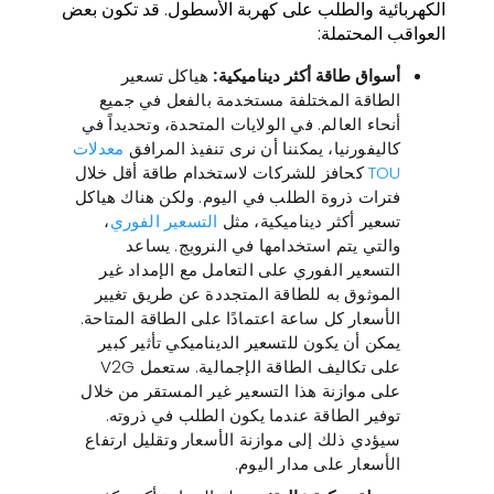
الكهربائية والطلب على كهربة الأسطول. قد تكون بعض
العواقب المحتملة:
أسواق طاقة أكثر ديناميكية:
هياكل تسعير
الطاقة المختلفة مستخدمة بالفعل في جميع
أنحاء العالم. في الولايات المتحدة، وتحديداً في
كاليفورنيا، يمكننا أن نرى تنفيذ المرافق
معدلات
TOU
كحافز للشركات لاستخدام طاقة أقل خلال
فترات ذروة الطلب في اليوم. ولكن هناك هياكل
تسعير أكثر ديناميكية، مثل
التسعير الفوري
،
والتي يتم استخدامها في النرويج. يساعد
التسعير الفوري على التعامل مع الإمداد غير
الموثوق به للطاقة المتجددة عن طريق تغيير
الأسعار كل ساعة اعتمادًا على الطاقة المتاحة.
يمكن أن يكون للتسعير الديناميكي تأثير كبير
على تكاليف الطاقة الإجمالية. ستعمل V2G
على موازنة هذا التسعير غير المستقر من خلال
توفير الطاقة عندما يكون الطلب في ذروته.
سيؤدي ذلك إلى موازنة الأسعار وتقليل ارتفاع
الأسعار على مدار اليوم.