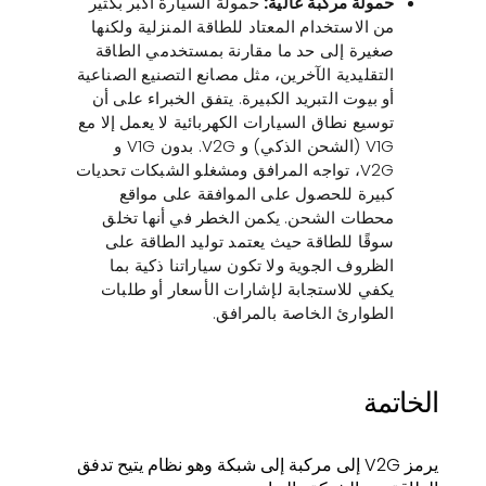
حمولة مركبة عالية:
حمولة السيارة أكبر بكثير
من الاستخدام المعتاد للطاقة المنزلية ولكنها
صغيرة إلى حد ما مقارنة بمستخدمي الطاقة
التقليدية الآخرين، مثل مصانع التصنيع الصناعية
أو بيوت التبريد الكبيرة. يتفق الخبراء على أن
توسيع نطاق السيارات الكهربائية لا يعمل إلا مع
V1G (الشحن الذكي) و V2G. بدون V1G و
V2G، تواجه المرافق ومشغلو الشبكات تحديات
كبيرة للحصول على الموافقة على مواقع
محطات الشحن. يكمن الخطر في أنها تخلق
سوقًا للطاقة حيث يعتمد توليد الطاقة على
الظروف الجوية ولا تكون سياراتنا ذكية بما
يكفي للاستجابة لإشارات الأسعار أو طلبات
الطوارئ الخاصة بالمرافق.
الخاتمة
يرمز V2G إلى مركبة إلى شبكة وهو نظام يتيح تدفق