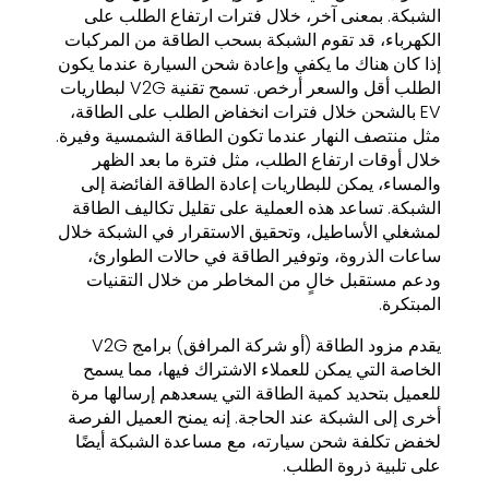
الشبكة. بمعنى آخر، خلال فترات ارتفاع الطلب على
الكهرباء، قد تقوم الشبكة بسحب الطاقة من المركبات
إذا كان هناك ما يكفي وإعادة شحن السيارة عندما يكون
الطلب أقل والسعر أرخص. تسمح تقنية V2G لبطاريات
EV بالشحن خلال فترات انخفاض الطلب على الطاقة،
مثل منتصف النهار عندما تكون الطاقة الشمسية وفيرة.
خلال أوقات ارتفاع الطلب، مثل فترة ما بعد الظهر
والمساء، يمكن للبطاريات إعادة الطاقة الفائضة إلى
الشبكة. تساعد هذه العملية على تقليل تكاليف الطاقة
لمشغلي الأساطيل، وتحقيق الاستقرار في الشبكة خلال
ساعات الذروة، وتوفير الطاقة في حالات الطوارئ،
ودعم مستقبل خالٍ من المخاطر من خلال التقنيات
المبتكرة.
يقدم مزود الطاقة (أو شركة المرافق) برامج V2G
الخاصة التي يمكن للعملاء الاشتراك فيها، مما يسمح
للعميل بتحديد كمية الطاقة التي يسعدهم إرسالها مرة
أخرى إلى الشبكة عند الحاجة. إنه يمنح العميل الفرصة
لخفض تكلفة شحن سيارته، مع مساعدة الشبكة أيضًا
على تلبية ذروة الطلب.