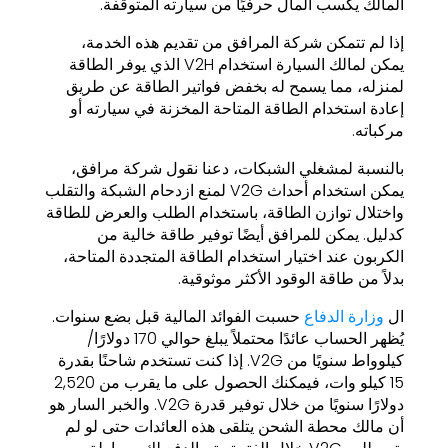
المالك يكسب المال حرفيًا من سيارته المتوقفة.
إذا لم تتمكن شركة المرافق من تقديم هذه الخدمة،
يمكن لمالك السيارة استخدام V2H الذي يوفر الطاقة
لمنزله، مما يسمح له بخفض فواتير الطاقة عن طريق
إعادة استخدام الطاقة المتاحة المخزنة في سيارته أو
مركباته.
بالنسبة لمشغلي الشبكات، دعنا نقول شركة مرافق،
يمكن استخدام أحداث V2G لمنع ازدحام الشبكة والتقلب
واختلال توازن الطاقة، باستخدام الطلب والعرض للطاقة
كدليل. يمكن للمرافق أيضًا توفير طاقة خالية من
الكربون عند اختيار استخدام الطاقة المتجددة المتاحة،
بدلاً من طاقة الوقود الأكثر موثوقية.
ال
وزارة الدفاع
حسبت الفوائد المالية قبل بضع سنوات.
يُظهر الحساب عائدًا محتملاً يبلغ حوالي 170 دولارًا/
كيلوواط سنويًا من V2G. إذا كنت تستخدم شاحنًا بقدرة
15 كيلو وات، فيمكنك الحصول على ما يقرب من 2,520
دولارًا سنويًا من خلال توفير قدرة V2G. والخبر السار هو
أن مالك محطة الشحن يتلقى هذه العائدات حتى لو لم