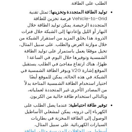
الطلب على الطاقة.
توليد الطاقة المتجددة وتخزينها:
تمثل تقنية
Vehicle-to-Grid فرصة تخزين للطاقة
المتجددة الرخيصة. يمكن توليد الطاقة خلال
النهار أو الليل وإعادتها إلى الشبكة خلال فترات
الذروة. هذا يخلق المزيد من استقرار الشبكة من
خلال موازنة العرض والطلب. على سبيل المثال،
تخيل موقعًا يعمل باستمرار على توليد الطاقة
الشمسية وتوفيرها خلال اليوم. في الساعة 1
ظهرًا، هناك ارتفاع مفاجئ في الطلب. يستقبل
الموقع إشارة V2G ويوفر الطاقة الشمسية في
الشبكة. في هذه الحالة، يمكن للموقع أيضًا
اختيار استخدام الطاقة الشمسية المتاحة بدلاً
من المصادر الأخرى غير المتجددة لعملياته،
وبالتالي استخدام طاقة خالية من الكربون.
توفير طاقة احتياطية:
عندما يصل الطلب على
الكهرباء إلى ذروته، يمكن لمشغلي الأساطيل
الوصول إلى الطاقة المخزنة في بطاريات
السيارات الكهربائية. على سبيل المثال،
أسطول من الحافلات المدرسية مثالي لطاقة