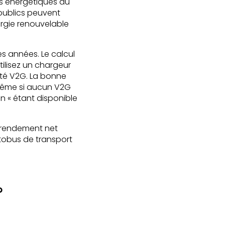
res énergétiques du
 publics peuvent
nergie renouvelable
es années. Le calcul
tilisez un chargeur
ité V2G. La bonne
s même si aucun V2G
 « étant disponible
n rendement net
utobus de transport
?