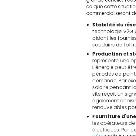
ce que cette situat
commercialiseront d
Stabilité du rése
technologie V2G p
aidant les fourni
soudains de l'off
Production et st
représente une op
L'énergie peut êt
périodes de pointe
demande. Par exem
solaire pendant l
site reçoit un sign
également choisir 
renouvelables pour
Fourniture d'une
les opérateurs de
électriques. Par 