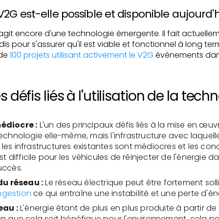
2G est-elle possible et disponible aujourd'h
 s'agit encore d'une technologie émergente. Il fait actuellem
s pour s'assurer qu'il est viable et fonctionnel à long terme
de
100 projets utilisant activement le V2G
événements dan
s défis liés à l'utilisation de la tec
édiocre :
L'un des principaux défis liés à la mise en œuv
echnologie elle-même, mais l'infrastructure avec laquelle 
es infrastructures existantes sont médiocres et les cond
st difficile pour les véhicules de réinjecter de l'énergie d
uccès.
u réseau :
Le réseau électrique peut être fortement solli
ngestion
ce qui entraîne une instabilité et une perte d'é
eau :
L'énergie étant de plus en plus produite à partir de
en que cela soit bénéfique pour l'environnement, cela pe