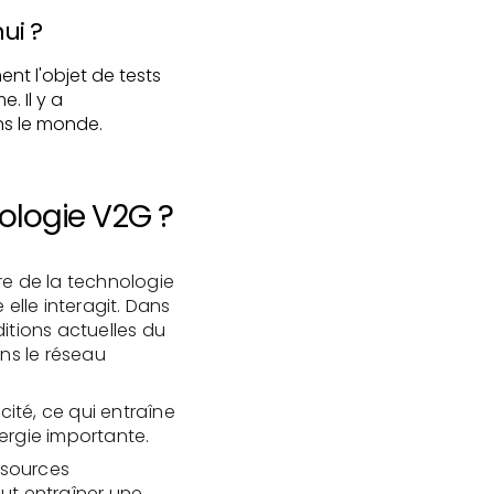
ui ?
ent l'objet de tests
. Il y a
s le monde.
hnologie V2G ?
re de la technologie
elle interagit. Dans
itions actuelles du
ans le réseau
cité, ce qui entraîne
nergie importante.
 sources
ut entraîner une