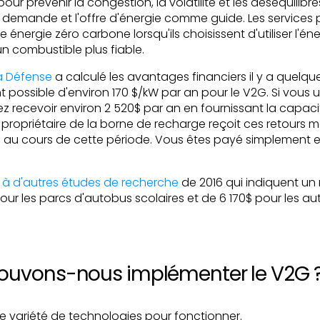
 pour prévenir la congestion, la volatilité et les déséquilib
la demande et l'offre d'énergie comme guide. Les services
 énergie zéro carbone lorsqu'ils choisissent d'utiliser l'é
'un combustible plus fiable.
a Défense
a calculé les avantages financiers il y a quelqu
possible d'environ 170 $/kW par an pour le V2G. Si vous u
iez recevoir environ 2 520$ par an en fournissant la capac
le propriétaire de la borne de recharge reçoit ces retour
au cours de cette période. Vous êtes payé simplement en
ce à d'autres études de recherche
de 2016 qui indiquent u
pour les parcs d'autobus scolaires et de 6 170$ pour les a
uvons-nous implémenter le V2G 
e variété de technologies pour fonctionner.