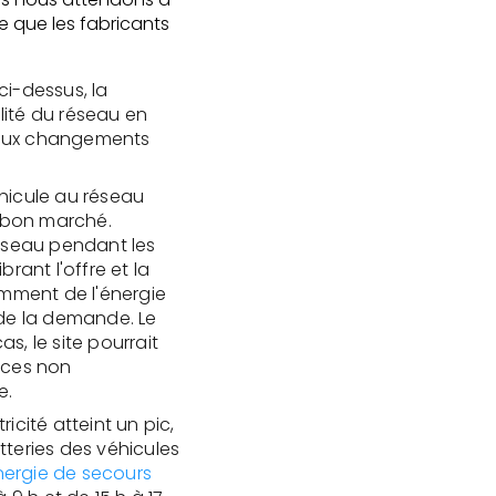
 que les fabricants
ci-dessus, la
lité du réseau en
t aux changements
hicule au réseau
 bon marché.
réseau pendant les
rant l'offre et la
mment de l'énergie
 de la demande. Le
as, le site pourrait
urces non
e.
cité atteint un pic,
tteries des véhicules
énergie de secours