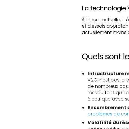
La technologie V
À l'heure actuelle, il
et d'essais approfondi
actuellement moins 
Quels sont le
Infrastructure m
V2G n'est pas la t
de nombreux cas, l
réseau font qu'il e
électrique avec s
Encombrement d
problèmes de co
Volatilité du rés
renouvelables, bi