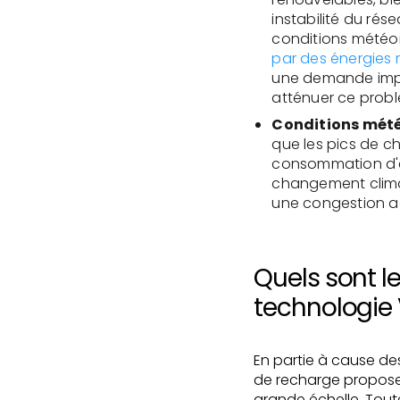
instabilité du rés
conditions météor
par des énergies 
une demande impré
atténuer ce prob
Conditions mété
que les pics de c
consommation d'éle
changement climat
une congestion ac
Quels sont le
technologie
En partie à cause de
de recharge proposer
grande échelle. Tou