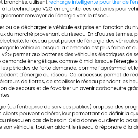
et branchés, utilisent
recharge intelligente pour tirer de l'
ce à la technologie V2G émergente, ces batteries pour véhi
alement renvoyer de l'énergie vers le réseau.
er ou de décharger le véhicule est prise en fonction du 
aux du marché provenant du réseau. En d'autres termes, 
ectricité, le réseau peut puiser de l'énergie des véhicules s
rger le véhicule lorsque la demande est plus faible et que
e V2G permet aux batteries des véhicules électriques de 
le demande énergétique, comme à midi lorsque l'énergie so
es périodes de forte demande, comme l'après-midi et le so
xcédent d'énergie au réseau. Ce processus permet de rédu
ateurs de flottes, de stabiliser le réseau pendant les he
tion de secours et de favoriser un avenir carboneutre grâ
ntes.
rgie (ou l'entreprise de services publics) propose des p
 clients peuvent adhérer, leur permettant de définir la qua
u réseau en cas de besoin. Cela donne au client la possibi
 son véhicule, tout en aidant le réseau à répondre à la