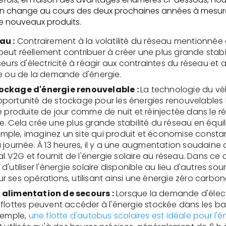
ion change au cours des deux prochaines années à mesure
e nouveaux produits.
au :
Contrairement à la volatilité du réseau mentionnée 
eut réellement contribuer à créer une plus grande stabi
sseurs d'électricité à réagir aux contraintes du réseau e
re ou de la demande d'énergie.
ockage d'énergie renouvelable :
La technologie du vé
portunité de stockage pour les énergies renouvelables
re produite de jour comme de nuit et réinjectée dans le 
. Cela crée une plus grande stabilité du réseau en équilib
ple, imaginez un site qui produit et économise consta
a journée. À 13 heures, il y a une augmentation soudaine
al V2G et fournit de l'énergie solaire au réseau. Dans ce c
d'utiliser l'énergie solaire disponible au lieu d'autres so
 ses opérations, utilisant ainsi une énergie zéro carbon
 alimentation de secours :
Lorsque la demande d'électri
 flottes peuvent accéder à l'énergie stockée dans les ba
exemple,
une flotte d'autobus scolaires est idéale pour l'