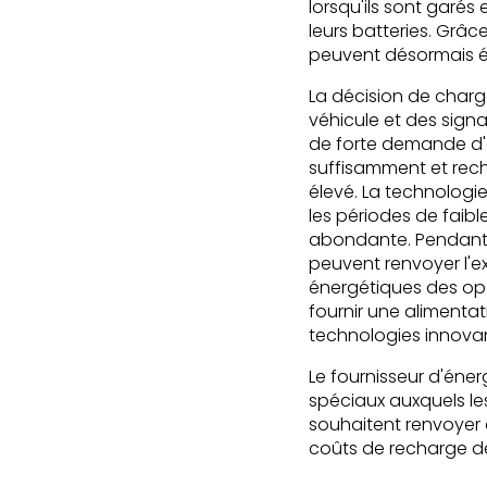
lorsqu'ils sont garés 
leurs batteries. Grâ
peuvent désormais ég
La décision de charg
véhicule et des sign
de forte demande d'él
suffisamment et recha
élevé. La technologi
les périodes de faib
abondante. Pendant l
peuvent renvoyer l'e
énergétiques des opér
fournir une alimenta
technologies innova
Le fournisseur d'éne
spéciaux auxquels les
souhaitent renvoyer a
coûts de recharge de