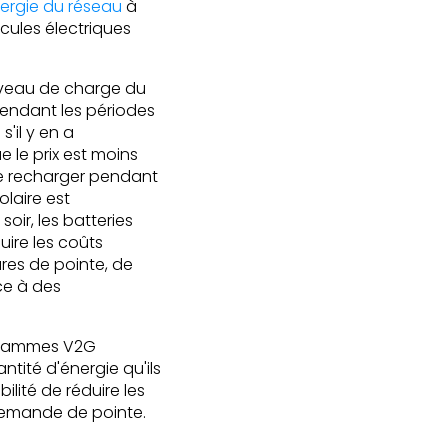
énergie du réseau
à
cules électriques
niveau de charge du
pendant les périodes
'il y en a
 le prix est moins
se recharger pendant
laire est
ir, les batteries
ire les coûts
ures de pointe, de
ce à des
rogrammes V2G
ntité d'énergie qu'ils
lité de réduire les
 demande de pointe.