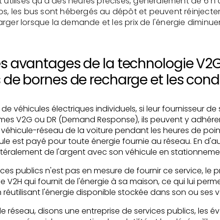
t utilisés qu'à des heures précises, généralement de 6 h à
ps, les bus sont hébergés au dépôt et peuvent réinjecter
rger lorsque la demande et les prix de l'énergie diminue
es avantages de la technologie V2G
s de bornes de recharge et les cond
 de véhicules électriques individuels, si leur fournisseur de
es V2G ou DR (Demand Response), ils peuvent y adhérer
 véhicule-réseau de la voiture pendant les heures de poin
ule est payé pour toute énergie fournie au réseau. En d'au
ittéralement de l'argent avec son véhicule en stationneme
vices publics n'est pas en mesure de fournir ce service, le 
 le V2H qui fournit de l'énergie à sa maison, ce qui lui perm
 réutilisant l'énergie disponible stockée dans son ou ses v
de réseau, disons une entreprise de services publics, les