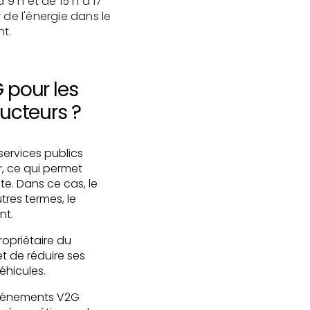
 9 h et de 15 h à 17
 de l'énergie dans le
nt.
 pour les
ucteurs ?
 services publics
, ce qui permet
te. Dans ce cas, le
tres termes, le
nt.
propriétaire du
et de réduire ses
éhicules.
 événements V2G