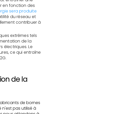
er en fonction des
ergie sera produite
tilité du réseau et
llement contribuer à
ues extrêmes tels
gmentation de la
s électriques. Le
res, ce qui entraîne
V2G.
ion de la
fabricants de bornes
'est pas utilisé à
us nous attendons à