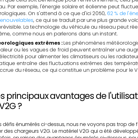
eau. Par exemple, l'énergie solaire et éolienne peut fluctu
ologiques. On s'attend à ce que d'ici 2050,
62 % de l'én
renouvelables
, ce qui se traduit par une plus grande vola
visible. La technologie du véhicule au réseau peut rée
lème, comme nous en parlerons dans un instant.
orologiques extrêmes :
Les phénomènes météorologiq
haleur ou les vagues de froid peuvent entraîner une au
ctricité pour alimenter les climatiseurs ou les radiateur
ique entraîne des fluctuations extrêmes des températu
crue du réseau, ce qui constitue un problème pour le 
s principaux avantages de l'utilisat
 V2G ?
s défis énumérés ci-dessus, nous ne voyons pas trop de 
 des chargeurs V2G. Le matériel V2G qui a été développé n
tefois, en raison des avantages énumérés ci-dessous, no