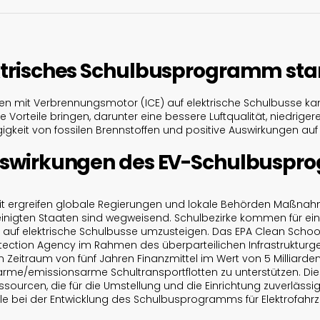
trisches Schulbusprogramm sta
en mit Verbrennungsmotor (ICE) auf elektrische Schulbusse ka
 Vorteile bringen, darunter eine bessere Luftqualität, niedrigere
gigkeit von fossilen Brennstoffen und positive Auswirkungen au
uswirkungen des EV-Schulbusp
it ergreifen globale Regierungen und lokale Behörden Maßna
einigten Staaten sind wegweisend. Schulbezirke kommen für ein
auf elektrische Schulbusse umzusteigen. Das EPA Clean School B
tection Agency im Rahmen des überparteilichen Infrastrukturge
en Zeitraum von fünf Jahren Finanzmittel im Wert von 5 Milliarde
arme/emissionsarme Schultransportflotten zu unterstützen. Di
essourcen, die für die Umstellung und die Einrichtung zuverläss
rolle bei der Entwicklung des Schulbusprogramms für Elektrofahr