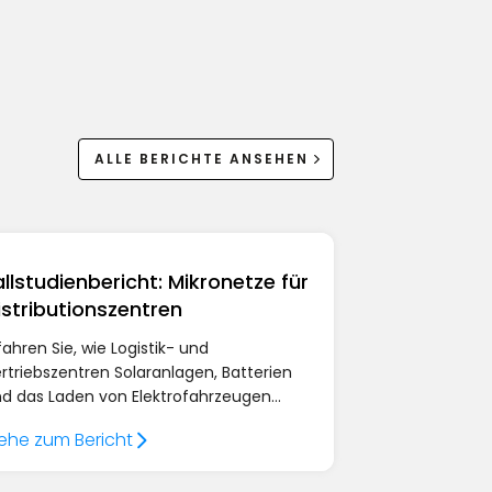
ALLE BERICHTE ANSEHEN
allstudienbericht: Mikronetze für
istributionszentren
fahren Sie, wie Logistik- und
rtriebszentren Solaranlagen, Batterien
d das Laden von Elektrofahrzeugen
tzen, um ihre Flotten zu elektrifizieren
ehe zum Bericht
d mit Ampcontrol den Energiefluss und
n Ladebedarf in Echtzeit zu optimieren.