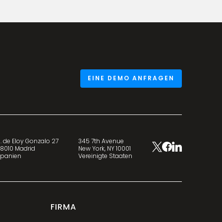
EINE DEMO ANFRAGEN
. de Eloy Gonzalo 27
345 7th Avenue
8010 Madrid
New York, NY 10001
panien
Vereinigte Staaten
FIRMA