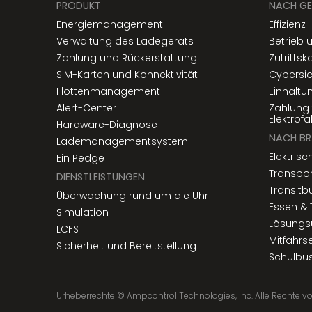
PRODUKT
NACH GE
Energiemanagement
Effizienz
Verwaltung des Ladegeräts
Betrieb
Zahlung und Rückerstattung
Zutrittsk
SIM-Karten und Konnektivität
Cybersic
Flottenmanagement
Einhaltu
Alert-Center
Zahlung 
Elektrof
Hardware-Diagnose
NACH B
Lademanagementsystem
Elektrisc
Ein Pedge
Transpor
DIENSTLEISTUNGEN
Transitb
Überwachung rund um die Uhr
Essen & 
Simulation
Lösungs
LCFS
Mitfahrs
Sicherheit und Bereitstellung
Schulbu
Urheberrechte ©
Ampcontrol Technologies, Inc. Alle Rechte v