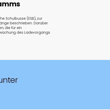
gramms
che Schulbusse (ESB), zur
gänge beschrieben. Darüber
, die für ein
berwachung des Ladevorgangs
unter