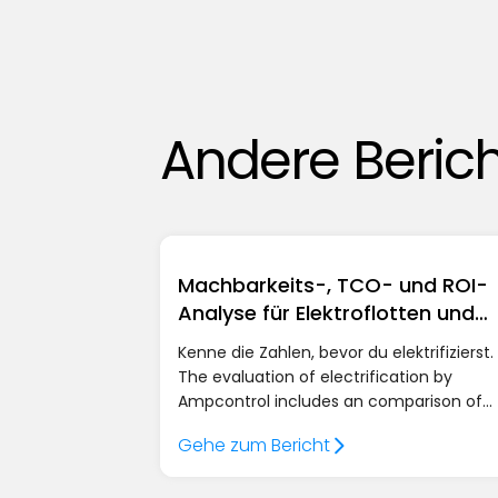
Andere Beric
Machbarkeits-, TCO- und ROI-
Analyse für Elektroflotten und
Standorte
Kenne die Zahlen, bevor du elektrifizierst.
The evaluation of electrification by
Ampcontrol includes an comparison of
total operating costs, rentability forecast
Gehe zum Bericht
network capacity analysis, the analysis o
charger, BESS and solar savings —