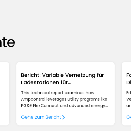
hte
Bericht: Variable Vernetzung für
F
Ladestationen für
D
Elektrofahrzeuge
This technical report examines how
Er
Ampcontrol leverages utility programs like
Ve
PG&E FlexConnect and advanced energy
un
,
management via the AmpEdge controller
nu
Gehe zum Bericht
G
f
to bypass multi-year grid upgrade delays,
un
allowing fleet operators to energize sites
de