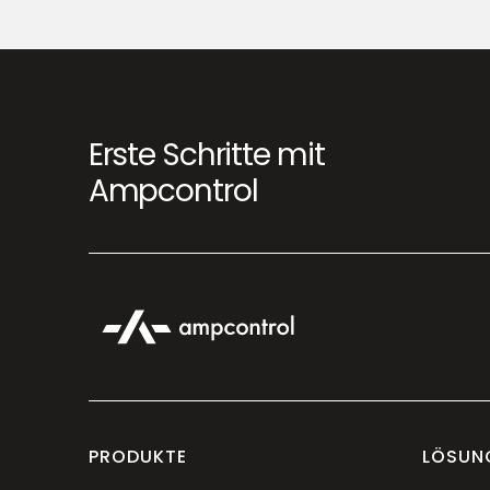
maßgeschneidert on your fleet, your
strecken and their location.
Erste Schritte mit
Ampcontrol
PRODUKTE
LÖSUN