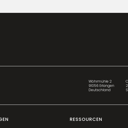
up to 18 months faster
Wöhrmühle 2
C
91056 Erlangen
2
Deutschland
S
GEN
RESSOURCEN