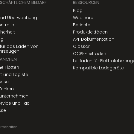
SCHÄFTLICHEM BEDARF
RESSOURCEN
Blog
 und Überwachung
Webinare
ontrolle
Berichte
herheit
Produktleitfäden
ng
API-Dokumentation
für das Laden von
Glossar
ahrzeugen
OCPP-Leitfaden
RANCHEN
Leitfaden für Elektrofahrzeug
he Flotten
Kompatible Ladegeräte
t und Logistik
usse
Trinken
unternehmen
ervice und Taxi
sse
orbehalten