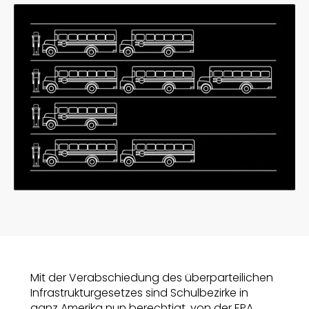
Mit der Verabschiedung des überparteilichen
Infrastrukturgesetzes sind Schulbezirke in
ganz Amerika nun berechtigt, von der EPA