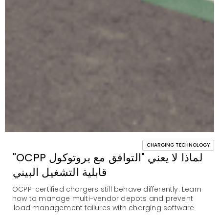
CHARGING TECHNOLOGY
لماذا لا يعني "التوافق مع بروتوكول OCPP"
قابلية التشغيل البيني
OCPP-certified chargers still behave differently. Learn
how to manage multi-vendor depots and prevent
load management failures with charging software.