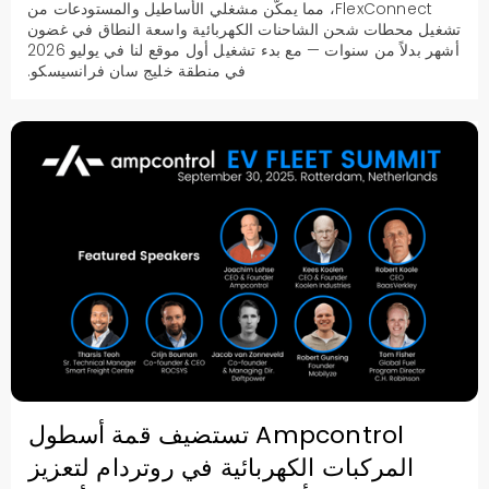
FlexConnect، مما يمكّن مشغلي الأساطيل والمستودعات من
تشغيل محطات شحن الشاحنات الكهربائية واسعة النطاق في غضون
أشهر بدلاً من سنوات — مع بدء تشغيل أول موقع لنا في يوليو 2026
في منطقة خليج سان فرانسيسكو.
Ampcontrol تستضيف قمة أسطول
المركبات الكهربائية في روتردام لتعزيز