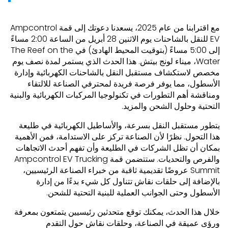
مع اقترابنا من عام 2025، يسعدنا دعوتك إلى قمة Ampcontrol
EV للنقل بالشاحنات يوم الاثنين 28 أبريل من الساعة 2:00 مساءً
إلى 5:00 مساءً (بتوقيت المحيط الهادئ) في The Reef on the
Water، ميناء لونج بيتش. هذا الحدث الذي يستمر لمدة نصف يوم
مخصص لاستكشاف مستقبل النقل بالشاحنات الكهربائية وإدارة
الأسطول، مما يوفر فرصة فريدة لمحترفي الصناعة للالتقاء
ومناقشة أهم التطورات في تكنولوجيا المركبات الكهربائية والبنية
التحتية وحلول الشحن والمزيد.
يتطور مستقبل النقل بسرعة، والأساطيل الكهربائية في طليعة
هذا التحول. نظرًا لأن الصناعة تركز على الاستدامة، فمن الأهمية
بمكان أن تظل الشركات في الطليعة وأن تفهم أحدث الاتجاهات
والفرص والتحديات. ستتضمن قمة Ampcontrol EV Trucking
Summit عروضًا تقديمية ثاقبة من خبراء الصناعة الرئيسيين،
بالإضافة إلى حلقات نقاش تتناول كل شيء بدءًا من إدارة
الأسطول وحتى الجوانب العملية للبنية التحتية للشحن.
خلال هذا الحدث، يمكنك توقع متحدثين رئيسيين يتمتعون بمعرفة
ورؤى عميقة في الصناعة، وحلقات نقاش حول التقدم