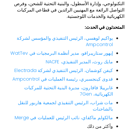
التكنولوجي، وإدارة الأسطول، والبنية التحتية للشحن، وفرص
التواصل الرائعة مع المهنيين الرائدين في قطاعي المركبات
الكهربائية والخدمات اللوجستية.
المتحدثون في الحدث:
يواكيم لوهسي، الرئيس التنفيذي والمؤسس لشركة
Ampcontrol
إيهور ستاريبرافو، مدير أنظمة البرمجيات في WatTev
مايك روث، المدير التنفيذي، NACFE
كيفن كوشمان، الرئيس التنفيذي لشركة Electrada
فدوى كينجسبري، رئيسة العمليات في Ampcontrol
غابرييلا فافارون، مديرة البنية التحتية للمركبات
الكهربائية، 7Gen
مات شراب، الرئيس التنفيذي لجمعية هاربور للنقل
بالشاحنات
مالكولم ماكفاي، نائب الرئيس للعمليات في Merge
وأكثر من ذلك