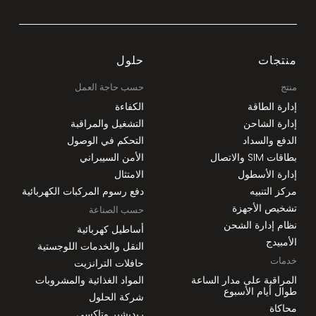
منتجات
حلول
منتج
حسب حاجة العمل
إدارة الطاقة
الكفاءة
إدارة الشاحن
التشغيل والمراقبة
الدفع والسداد
التحكم في الوصول
بطاقات SIM والاتصال
الأمن السيبراني
إدارة الأسطول
الامتثال
مركز التنبيه
دفع رسوم المركبات الكهربائية
تشخيص الأجهزة
حسب الصناعة
نظام إدارة الشحن
أساطيل كهربائية
الأمبيدج
النقل والخدمات اللوجستية
خدمات
حافلات الترانزيت
المراقبة على مدار الساعة
المواد الغذائية والمشروبات
طوال أيام الأسبوع
شركة الحلول
محاكاة
ريديشير وتاكسي