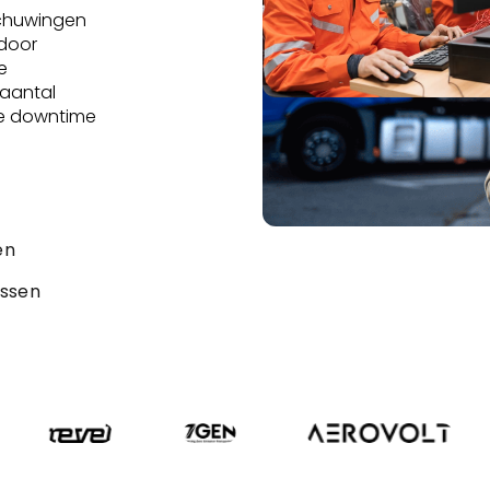
schuwingen
rdoor
e
 aantal
de downtime
en
ossen