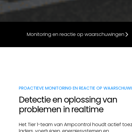
Monitoring en reactie op waarschuwingen
PROACTIEVE MONITORING EN REACTIE OP WAARSCHUW
Detectie en oplossing van
problemen in realtime
Het Tier 1-team van Ampcontrol houdt actief toez
laders, voertuigen, energiesystemen en