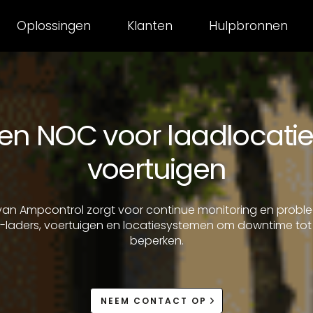
Oplossingen
Klanten
Hulpbronnen
en NOC voor laadlocatie
voertuigen
 van Ampcontrol zorgt voor continue monitoring en prob
-laders, voertuigen en locatiesystemen om downtime to
beperken.
NEEM CONTACT OP