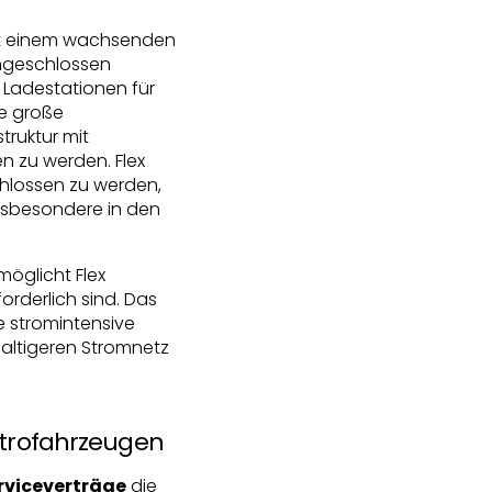
it einem wachsenden
angeschlossen
 Ladestationen für
le große
truktur mit
 zu werden. Flex
hlossen zu werden,
insbesondere in den
öglicht Flex
rderlich sind. Das
e stromintensive
altigeren Stromnetz
ktrofahrzeugen
erviceverträge
die