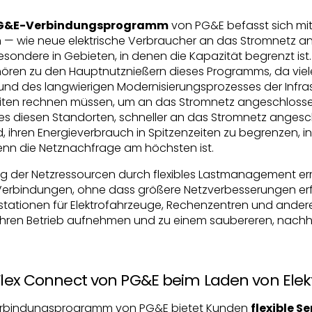
 PG&E-Verbindungsprogramm
von PG&E befasst sich m
en — wie neue elektrische Verbraucher an das Stromnetz 
sondere in Gebieten, in denen die Kapazität begrenzt ist.
hören zu den Hauptnutznießern dieses Programms, da vie
nd des langwierigen Modernisierungsprozesses der Infras
iten rechnen müssen, um an das Stromnetz angeschlossen
es diesen Standorten, schneller an das Stromnetz angesc
d, ihren Energieverbrauch in Spitzenzeiten zu begrenzen, 
n die Netznachfrage am höchsten ist.
g der Netzressourcen durch flexibles Lastmanagement erm
Verbindungen, ohne dass größere Netzverbesserungen erfo
tationen für Elektrofahrzeuge, Rechenzentren und ander
ihren Betrieb aufnehmen und zu einem saubereren, nachh
 Flex Connect von PG&E beim Laden von Ele
erbindungsprogramm von PG&E bietet Kunden
flexible S