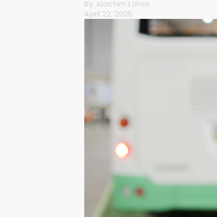
By
Joachim Lohse
April 22, 2025