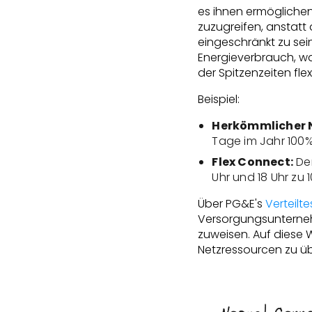
es ihnen ermögliche
zuzugreifen, anstatt
eingeschränkt zu sei
Energieverbrauch, wa
der Spitzenzeiten fle
Beispiel:
Herkömmlicher 
Tage im Jahr 100%
Flex Connect:
Der
Uhr und 18 Uhr zu 
Über PG&E's
Verteil
Versorgungsunterneh
zuweisen. Auf diese 
Netzressourcen zu üb