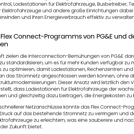
trol, Ladestationen für Elektrofahrzeuge, Busbetreiber, T
Elektrofahrzeuge und andere große Einrichtungen dabei 
winden und ihren Energieverbrauch effektiv zu verwalten
s Flex Connect-Programms von PG&E und d
gen
kunft zielen die Interconnection-Bemühungen von PG&E dara
 standardisieren, um es für mehr Kunden verfügbar zu m
zess zu optimieren, damit Ladestationen, Rechenzentren u
nt an das Stromnetz angeschlossen werden können, ohne 
trukturmodernisierungen. Dieser Ansatz wird letztlich den
stellt, dass Ladestationen für Elektrofahrzeuge der wac
n und gleichzeitig dazu beitragen, die Energiekosten zu k
 schnellerer Netzanschlüsse könnte das Flex Connect-P
 Druck auf das bestehende Stromnetz zu verringern und 
ektrofahrzeuge zu erleichtern, was eine sauberere und nac
er Zukunft bietet.