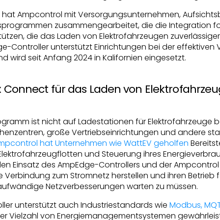
en hat Ampcontrol mit Versorgungsunternehmen, Aufsicht
sprogrammen zusammengearbeitet, die die Integration fort
ützen, die das Laden von Elektrofahrzeugen zuverlässige
Controller unterstützt Einrichtungen bei der effektiven
 wird seit Anfang 2024 in Kalifornien eingesetzt.
ex Connect für das Laden von Elektrofahrze
gramm ist nicht auf Ladestationen für Elektrofahrzeuge 
henzentren, große Vertriebseinrichtungen und andere sta
mpcontrol hat Unternehmen wie WattEV geholfen
Bereitst
r Elektrofahrzeugflotten und Steuerung ihres Energieverbra
den Einsatz des AmpEdge-Controllers und der Ampcontro
e Verbindung zum Stromnetz herstellen und ihren Betrieb 
itaufwändige Netzverbesserungen warten zu müssen.
ler unterstützt auch Industriestandards wie
Modbus, MQ
iner Vielzahl von Energiemanagementsystemen gewährleistet.