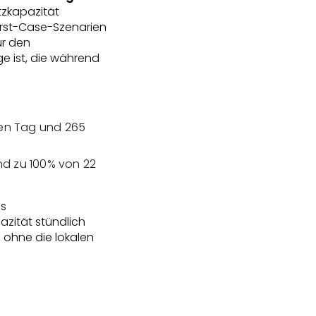
tzkapazität
orst-Case-Szenarien
ür den
e ist, die während
en Tag und 265
nd zu 100% von 22
as
zität stündlich
 ohne die lokalen