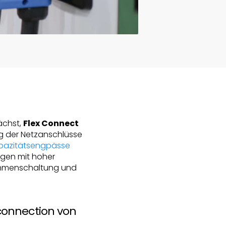
ächst,
Flex Connect
g der Netzanschlüsse
pazitätsengpässe
agen mit hoher
mmenschaltung und
connection von