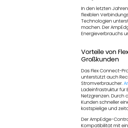
In den letzten Jahr
flexiblen Verbindung
Technologien unterst
machen. Der AmpEdge-
Energieverbrauchs und
Vorteile von Fl
Großkunden
Das Flex Connect-Pro
unterstützt auch Rec
Stromverbraucher.
A
Ladeinfrastruktur fü
Netzgrenzen. Durch 
Kunden schneller ein
kostspielige und ze
Der AmpEdge-Control
Kompatibilität mit e