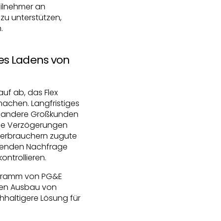
eilnehmer an
zu unterstützen,
.
es Ladens von
uf ab, das Flex
achen. Langfristiges
nd andere Großkunden
die Verzögerungen
 Verbrauchern zugute
hsenden Nachfrage
ontrollieren.
rogramm von PG&E
den Ausbau von
hhaltigere Lösung für