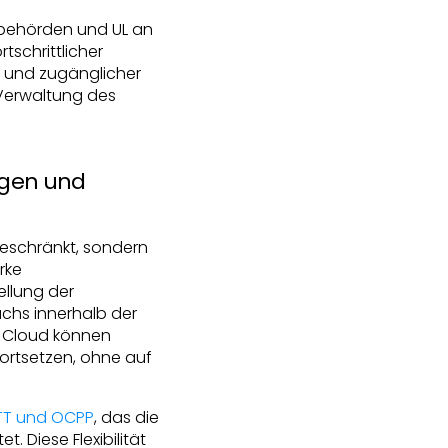
sbehörden und UL an
schrittlicher
r und zugänglicher
 Verwaltung des
ugen und
beschränkt, sondern
rke
ellung der
uchs innerhalb der
l Cloud können
fortsetzen, ohne auf
TT und OCPP
, das die
 Diese Flexibilität