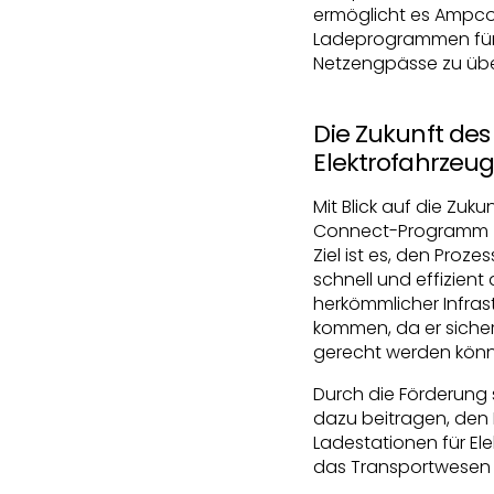
ermöglicht es Ampcon
Ladeprogrammen für 
Netzengpässe zu über
Die Zukunft de
Elektrofahrzeu
Mit Blick auf die Zu
Connect-Programm zu
Ziel ist es, den Pro
schnell und effizie
herkömmlicher Infras
kommen, da er sicher
gerecht werden könne
Durch die Förderung
dazu beitragen, den
Ladestationen für El
das Transportwesen d