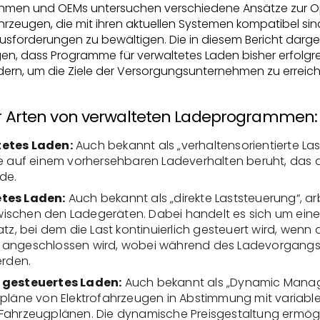
hmen und OEMs untersuchen verschiedene Ansätze zur O
hrzeugen, die mit ihren aktuellen Systemen kompatibel sin
ausforderungen zu bewältigen. Die in diesem Bericht darg
en, dass Programme für verwaltetes Laden bisher erfolgr
ern, um die Ziele der Versorgungsunternehmen zu erreich
ier Arten von verwalteten Ladeprogrammen:
tetes Laden:
Auch bekannt als „verhaltensorientierte Last
ie auf einem vorhersehbaren Ladeverhalten beruht, das 
de.
etes Laden:
Auch bekannt als „direkte Laststeuerung“, ar
schen den Ladegeräten. Dabei handelt es sich um einen
 bei dem die Last kontinuierlich gesteuert wird, wenn 
 angeschlossen wird, wobei während des Ladevorgangs
rden.
 gesteuertes Laden:
Auch bekannt als „Dynamic Manag
epläne von Elektrofahrzeugen in Abstimmung mit variabl
Fahrzeugplänen. Die dynamische Preisgestaltung ermögl