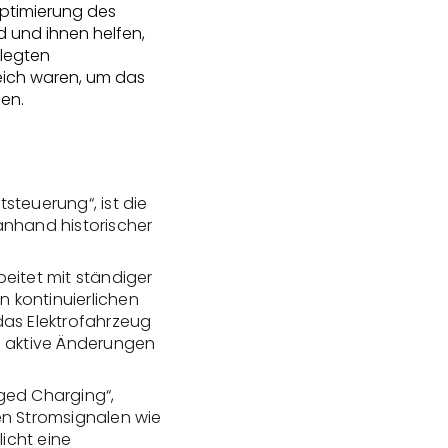
ptimierung des
d und ihnen helfen,
elegten
eich waren, um das
en.
steuerung“, ist die
anhand historischer
beitet mit ständiger
 kontinuierlichen
das Elektrofahrzeug
 aktive Änderungen
ed Charging“,
en Stromsignalen wie
icht eine