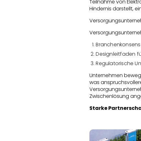
Teilnahme von Elekt
Hindernis darstellt, 
Versorgungsunterneh
Versorgungsunterneh
Branchenkonsens ü
Designleitfaden 
Regulatorische Un
Unternehmen bewegen
was anspruchsvollere
Versorgungsunterneh
Zwischenlösung ang
Starke Partnersch