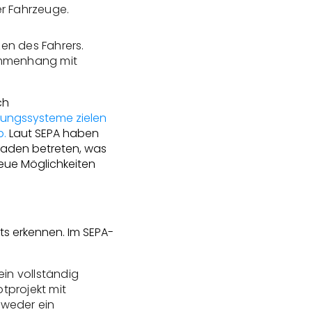
er Fahrzeuge.
en des Fahrers.
sammenhang mit
ch
rungssysteme zielen
b.
Laut SEPA haben
laden betreten, was
eue Möglichkeiten
ts erkennen. Im SEPA-
in vollständig
tprojekt mit
tweder ein