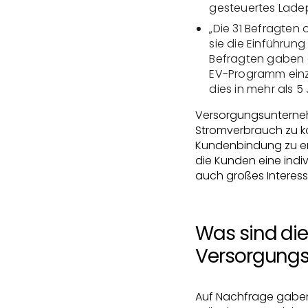
gesteuertes Ladep
„Die 31 Befragte
sie die Einführun
Befragten gaben a
EV-Programm einz
dies in mehr als 5
Versorgungsunterne
Stromverbrauch zu ko
Kundenbindung zu erh
die Kunden eine indi
auch großes Interess
Was sind die
Versorgung
Auf Nachfrage gaben