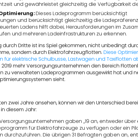
chtzeit und gewährleistet gleichzeitig die Verfügbarkeit d
 Optimierung:
Dieses Ladeprogramm berücksichtigt
ngen und berücksichtigt gleichzeitig die Ladepräferenz
steuerten Ladens hilft dabei, Herausforderungen im Zu
fen und mehreren Ladeinfrastrukturen zu erkennen.
 durch Dritte ist ins Spiel gekommen, nicht unbedingt dur
e, sondern durch Elektrofahrzeugflotten.
Diese Optimie
 für elektrische Schulbusse, Lastwagen und Taxiflotten a
on 2019 mehr Versorgungsunternehmen den Bereich Flotten
hten zu verwalteten Ladeprogrammen ausgewirkt hat und n
Optimierungssystemen sieht.
zten zwei Jahre ansehen, können wir den Unterschied berei
s in diesem Jahr:
 Versorgungsunternehmen gaben „19 an, entweder über e
rogramm für Elektrofahrzeuge zu verfügen oder ein Pilo
 durchzuführen. Die übrigen 31 Befragten gaben an, en