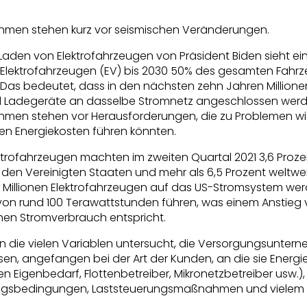
men stehen kurz vor seismischen Veränderungen.
aden von Elektrofahrzeugen von Präsident Biden sieht ein 
 Elektrofahrzeugen (EV) bis 2030 50% des gesamten Fahr
Das bedeutet, dass in den nächsten zehn Jahren Millione
d Ladegeräte an dasselbe Stromnetz angeschlossen werd
men stehen vor Herausforderungen, die zu Problemen wi
en Energiekosten führen könnten.
ektrofahrzeugen machten im zweiten Quartal 2021 3,6 Pro
den Vereinigten Staaten und mehr als 6,5 Prozent weltwei
Millionen Elektrofahrzeugen auf das US-Stromsystem werd
on rund 100 Terawattstunden führen, was einem Anstieg
hen Stromverbrauch entspricht.
n die vielen Variablen untersucht, die Versorgungsunter
en, angefangen bei der Art der Kunden, an die sie Energie 
n Eigenbedarf, Flottenbetreiber, Mikronetzbetreiber usw.),
zungsbedingungen, Laststeuerungsmaßnahmen und vielem