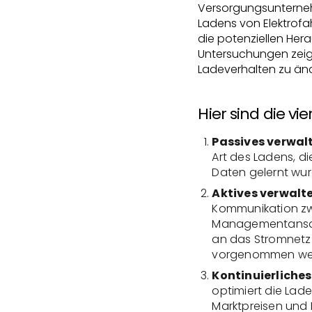
Versorgungsunterne
Ladens von Elektrofa
die potenziellen Her
Untersuchungen zeig
Ladeverhalten zu änd
Hier sind die v
Passives verwal
Art des Ladens, d
Daten gelernt wur
Aktives verwalt
Kommunikation zwi
Managementansatz,
an das Stromnetz
vorgenommen we
Kontinuierliches
optimiert die Lad
Marktpreisen und 