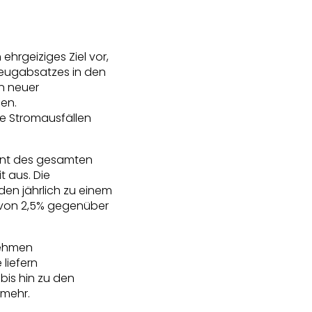
ehrgeiziges Ziel vor,
zeugabsatzes in den
n neuer
en.
e Stromausfällen
zent des gesamten
t aus. Die
en jährlich zu einem
 von 2,5% gegenüber
nehmen
liefern
 bis hin zu den
 mehr.