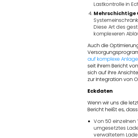
Lastkontrolle in E
Mehrschichtige
Systemeinschränku
Diese Art des ge
komplexeren Abläu
Auch die Optimierung
Versorgungsprogramm
auf komplexe Anlagen
seit ihrem Bericht v
sich auf ihre Ansic
zur Integration von 
Eckdaten
Wenn wir uns die let
Bericht heißt es, das
Von 50 einzelnen
umgesetztes Ladep
verwaltetem Laden