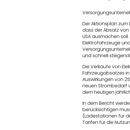
Versorgungsunterneh
Der Aktionsplan zum L
dass der Absatz von
USA ausmachen soll. 
Elektrofahrzeuge un
Versorgungsunterneh
und schnell steigend
Die Verkäufe von El
Fahrzeugabsatzes in 
Auswirkungen von 25 
neuen Strombedarf v
dem heutigen jährlic
In dem Bericht werde
berücksichtigen müss
(Ladestationen für de
Tarifen für die Nut