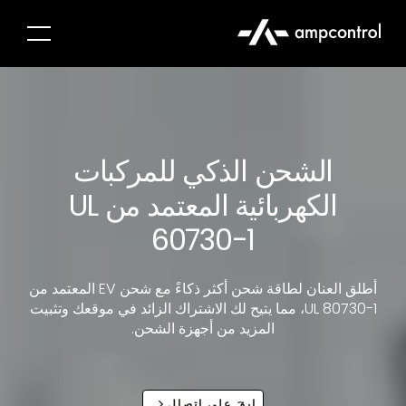
الشحن الذكي للمركبات
الكهربائية المعتمد من UL
60730-1
أطلق العنان لطاقة شحن أكثر ذكاءً مع شحن EV المعتمد من
UL 80730-1، مما يتيح لك الاشتراك الزائد في موقعك وتثبيت
المزيد من أجهزة الشحن.
ابقَ على اتصال