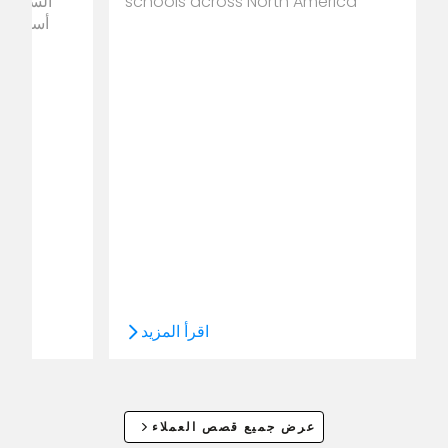
schools across North America
الساعة ط
أسطول ا
جنوب إفريق
اقرأ المزيد
عرض جميع قصص العملاء