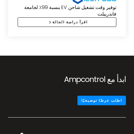
توفير وقت تشغيل شاحن EV بنسبة 99٪ لجامعة
فاندربيلت
اقرأ دراسة الحالة
ابدأ مع Ampcontrol
اطلب عرضًا توضيحيًا