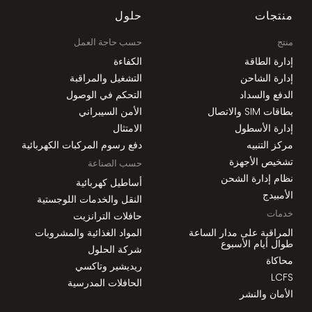
منتجات
حلول
منتج
حسب حاجة العمل
إدارة الطاقة
الكفاءة
إدارة الشاحن
التشغيل والمراقبة
الدفع والسداد
التحكم في الوصول
بطاقات SIM والاتصال
الأمن السيبراني
إدارة الأسطول
الامتثال
مركز التنبيه
دفع رسوم المركبات الكهربائية
تشخيص الأجهزة
حسب الصناعة
نظام إدارة الشحن
أساطيل كهربائية
الأمبيدج
النقل والخدمات اللوجستية
خدمات
حافلات الترانزيت
المراقبة على مدار الساعة
المواد الغذائية والمشروبات
طوال أيام الأسبوع
شركة الحلول
محاكاة
ريديشير وتاكسي
LCFS
الحافلات المدرسية
الأمان والنشر