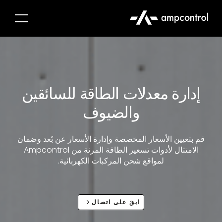
إدارة معدلات الطاقة للسائقين
والضيوف
قم بتعيين الأسعار المخصصة وإدارة الأسعار عن بُعد وضمان
الامتثال لأدوات تسعير الطاقة المرنة من Ampcontrol
لمواقع شحن المركبات الكهربائية.
ابقَ على اتصال