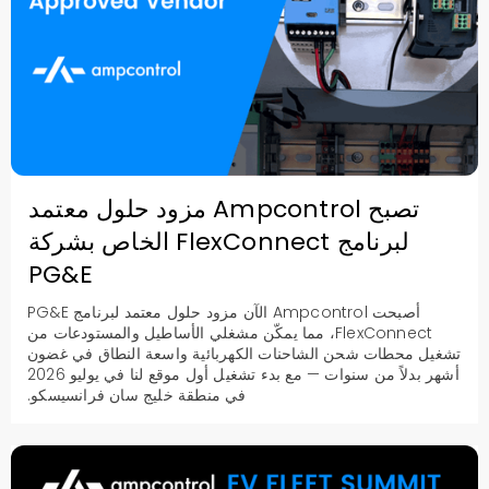
تصبح Ampcontrol مزود حلول معتمد
لبرنامج FlexConnect الخاص بشركة
PG&E
أصبحت Ampcontrol الآن مزود حلول معتمد لبرنامج PG&E
FlexConnect، مما يمكّن مشغلي الأساطيل والمستودعات من
تشغيل محطات شحن الشاحنات الكهربائية واسعة النطاق في غضون
أشهر بدلاً من سنوات — مع بدء تشغيل أول موقع لنا في يوليو 2026
في منطقة خليج سان فرانسيسكو.