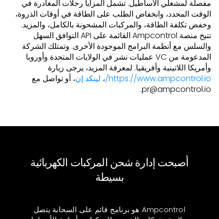
مفصلة لمشغلي الأساطيل. تشمل المزايا رحلات المغادرة في
الوقت المحدد، وانخفاض الطلب على الطاقة في أوقات الذروة،
وخفض تكلفة الطاقة، والمركبات المشحونة بالكامل، والمزيد.
تتيح منصة Ampcontrol القائمة على API التوافق السهل
والسلس مع أنظمة البرامج الموجودة الأخرى. وتمتلك الشركة
المدعومة من VC عمليات نشر في الولايات المتحدة وأوروبا
وأمريكا اللاتينية وأفريقيا. لمعرفة المزيد، يرجى زيارة
https://www.ampcontrol.io/
،
لينكد إن
، أو تواصل مع
pr@ampcontrol.io.
أصبحت إدارة شحن المركبات الكهربائية
بسيطة
Ampcontrol هو برنامج قائم على السحابة يتصل