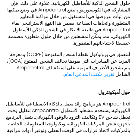
حلول الشحن الذكية للأساطيل الكهربائية. علاوة على ذلك، فإن
المشاركة في الكونسورتيوم تضع Ampcontrol في وضع يمكنها
من إثبات عروضها في المستقبل من خلال مواكبة المعايير
المتطورة واتجاهات الصناعة. يضمن هذا النهج الاستراتيجي بقاء
Ampcontrol في طليعة الابتكار في الشحن الذكي للأسطول
الكهربائي، مما يمكّن المشغلين من خلال حلول متطورة مصممة
خصيصًا لاحتياجاتهم المتطورة.
للتعمق في بروتوكول نقطة الشحن المفتوحة (OCPP) ومعرفة
المزيد عن المبادرات التي يقودها تحالف الشحن المفتوح (OCA)،
يتم تشجيع الأطراف المهتمة على استكشاف Ampcontrol
الشامل
تقرير مكتب المدعي العام
.
حول أمبكونترول
Ampcontrol هو برنامج رائد يعمل بالذكاء الاصطناعي للأساطيل
الكهربائية. يستخدم مشغلو الأسطول Ampcontrol لتقليل وقت
تعطل شاحن EV وتكاليف التزود بالوقود الكهربائي. يتصل البرنامج
بأجهزة شحن المركبات الكهربائية وتكنولوجيا المعلومات الخاصة
بالمركبات لاتخاذ قرارات في الوقت الفعلي وتوفير أدوات مراقبة