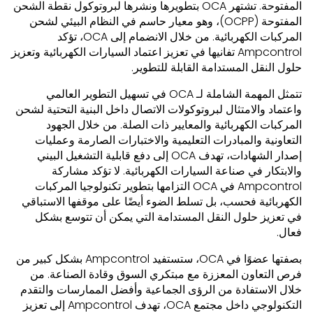
المفتوحة. تشتهر OCA بتطويرها ونشرها لبروتوكول نقطة الشحن
المفتوحة (OCPP)، وهو معيار حاسم في النظام البيئي لشحن
المركبات الكهربائية. من خلال الانضمام إلى OCA، تؤكد
Ampcontrol تفانيها في تعزيز اعتماد السيارات الكهربائية وتعزيز
حلول النقل المستدامة القابلة للتطوير.
تتمثل المهمة الشاملة لـ OCA في تسهيل التطوير العالمي
واعتماد والامتثال لبروتوكولات الاتصال داخل البنية التحتية لشحن
المركبات الكهربائية والمعايير ذات الصلة. من خلال الجهود
التعاونية والمبادرات التعليمية والاختبارات الصارمة وعمليات
إصدار الشهادات، تهدف OCA إلى دفع قابلية التشغيل البيني
والابتكار في صناعة السيارات الكهربائية. لا تؤكد مشاركة
Ampcontrol في OCA التزامها بتطوير تكنولوجيا المركبات
الكهربائية فحسب، بل تسلط الضوء أيضًا على موقفها الاستباقي
في تعزيز حلول النقل المستدامة التي يمكن أن تتوسع بشكل
فعال.
بصفتها عضوًا في OCA، ستستفيد Ampcontrol بشكل كبير من
فرص التعاون المعززة مع مبتكري السوق وقادة الصناعة. من
خلال الاستفادة من الرؤى الجماعية وأفضل الممارسات والتقدم
التكنولوجي داخل مجتمع OCA، تهدف Ampcontrol إلى تعزيز