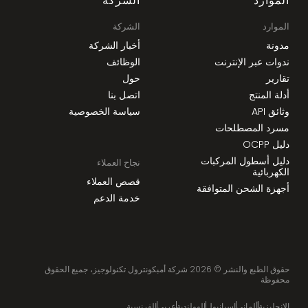
الموارد
الشركة
الموارد
الشركة
مدونة
أخبار الشركة
ندوات عبر الإنترنت
الوظائف
تقارير
حول
أدلة المنتج
اتصل بنا
وثائق API
سياسة الخصوصية
مسرد المصطلحات
دليل OCPP
دليل أسطول المركبات
نجاح العملاء
الكهربائية
قصص العملاء
أجهزة الشحن المتوافقة
خدمة الدعم
حقوق الطبع والنشر ©
2026
شركة أمبكونترول تكنولوجيز، جميع الحقوق
محفوظة
الإنجليزية
ألماني
إسبانيول
الهولندية
عربي
الفرنسية