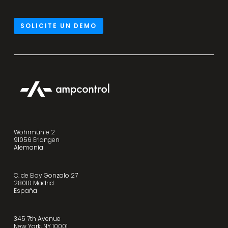
SOLICITE UN DEMO
Wöhrmühle 2
91056 Erlangen
Alemania
C. de Eloy Gonzalo 27
28010 Madrid
España
345 7th Avenue
New York, NY 10001