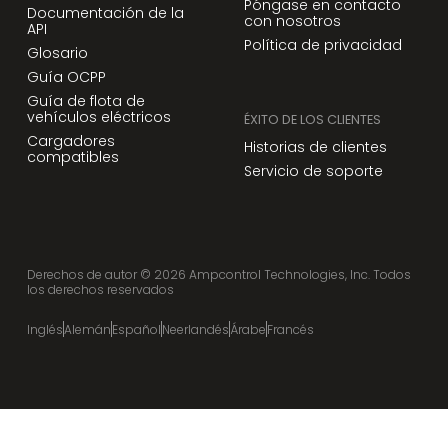
Póngase en contacto
Documentación de la
con nosotros
API
Política de privacidad
Glosario
Guía OCPP
Guía de flota de
vehículos eléctricos
ÉXITO DE LOS CLIENTES
Cargadores
Historias de clientes
compatibles
Servicio de soporte
Derechos de autor ©
2026
Ampcontrol Technologies, Inc. Todos
los derechos reservados
Inglés
Alemán
Español
Neerlandés
Árabe
Francés