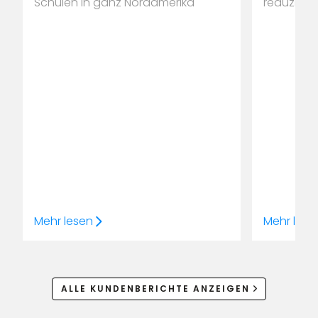
Schulen in ganz Nordamerika
reduziere
Verfügbar
für die Fl
Mehr lesen
Mehr lese
ALLE KUNDENBERICHTE ANZEIGEN