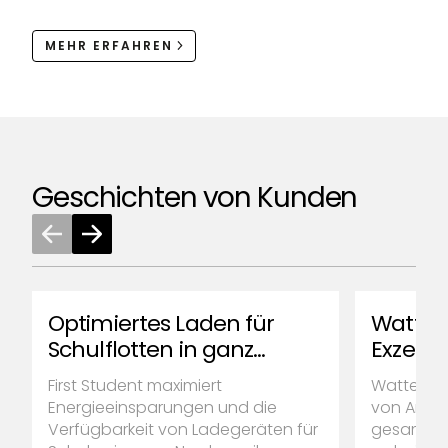
MEHR ERFAHREN
Geschichten von Kunden
Optimiertes Laden für
WatteV 
Schulflotten in ganz
Exzellen
Nordamerika
Ladesta
First Student maximiert
WatteV v
Elektr
Energieeinsparungen und die
von Ampc
Verfügbarkeit von Ladegeräten für
gesamten