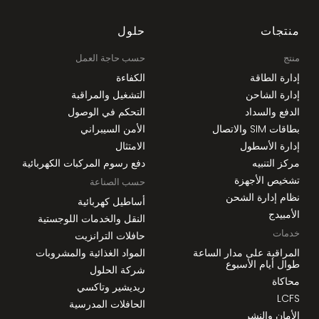
منتجات
حلول
منتج
حسب حاجة العمل
إدارة الطاقة
الكفاءة
إدارة الشاحن
التشغيل والمراقبة
الدفع والسداد
التحكم في الوصول
بطاقات SIM والاتصال
الأمن السيبراني
إدارة الأسطول
الامتثال
مركز التنبيه
دفع رسوم المركبات الكهربائية
تشخيص الأجهزة
حسب الصناعة
نظام إدارة الشحن
أساطيل كهربائية
الأمبيدج
النقل والخدمات اللوجستية
خدمات
حافلات الترانزيت
المراقبة على مدار الساعة
المواد الغذائية والمشروبات
طوال أيام الأسبوع
شركة الحلول
محاكاة
ريديشير وتاكسي
LCFS
الحافلات المدرسية
الأمان والنشر