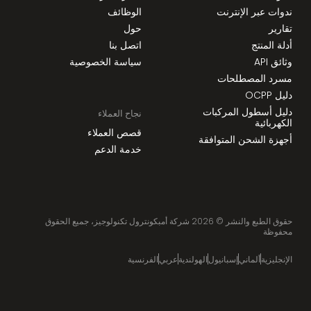
ندوات عبر الإنترنت
الوظائف
تقارير
حول
أدلة المنتج
اتصل بنا
وثائق API
سياسة الخصوصية
مسرد المصطلحات
دليل OCPP
دليل أسطول المركبات
نجاح العملاء
الكهربائية
قصص العملاء
أجهزة الشحن المتوافقة
خدمة الدعم
حقوق الطبع والنشر ©
2026
شركة أمبكونترول تكنولوجيز، جميع الحقوق
محفوظة
الإنجليزية
ألماني
إسبانيول
الهولندية
عربي
الفرنسية