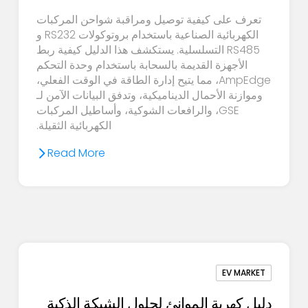
تعرف على كيفية توصيل ومراقبة شواحن المركبات
الكهربائية الصناعية باستخدام بروتوكولات RS232 و
RS485 التسلسلية. يستكشف هذا الدليل كيفية ربط
الأجهزة القديمة بالسحابة باستخدام وحدة التحكم
AmpEdge، مما يتيح إدارة الطاقة في الوقت الفعلي،
وموازنة الأحمال الديناميكية، وتدفق البيانات الآمن لـ
GSE، والرافعات الشوكية، وأساطيل المركبات
الكهربائية الثقيلة.
Read More
EV MARKET
دليل كهربة الموانئ لحلول الشبكة الذكية