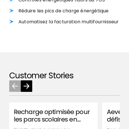
Réduire les pics de charge énergétique
Automatisez la facturation multifournisseur
Customer Stories
Recharge optimisée pour
Aevers
les parcs scolaires en
défis d
Amérique du Nord
rechar