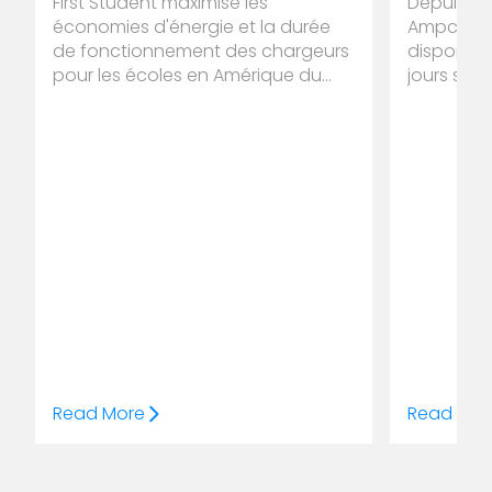
First Student maximise les
Depuis ao
électri
économies d'énergie et la durée
Ampcontro
Sud
de fonctionnement des chargeurs
disponibil
pour les écoles en Amérique du
jours sur
Nord
flottes de
d'Afrique 
défis criti
Read More
Read Mor