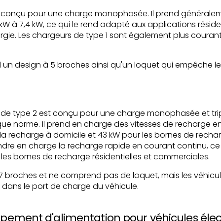
t conçu pour une charge monophasée. Il prend généralem
 kW à 7,4 kW, ce qui le rend adapté aux applications résid
gie. Les chargeurs de type 1 sont également plus couran
d un design à 5 broches ainsi qu'un loquet qui empêche l
 de type 2 est conçu pour une charge monophasée et tri
e norme. Il prend en charge des vitesses de recharge en 
 la recharge à domicile et 43 kW pour les bornes de rechar
re en charge la recharge rapide en courant continu, ce q
 les bornes de recharge résidentielles et commerciales.
7 broches et ne comprend pas de loquet, mais les véhicules
e dans le port de charge du véhicule.
pement d'alimentation pour véhicules élect