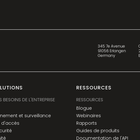
345 7e Avenue
91056 Erlangen
Germany
OLUTIONS
RESSOURCES
S BESOINS DE L'ENTREPRISE
RESSOURCES
é
Blogue
nement et surveillance
Webinaires
e d'accès
Rapports
urité
Guides de produits
ité
Documentation de l'API