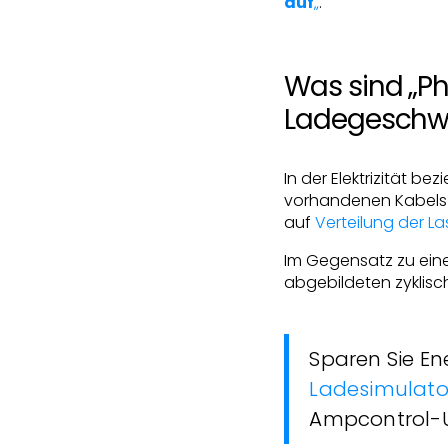
auf
„
.
Was sind „Ph
Ladegeschwi
In der Elektrizität b
vorhandenen Kabels s
auf
Verteilung der La
Im Gegensatz zu ein
abgebildeten zyklisc
Sparen Sie En
Ladesimulator
Ampcontrol-