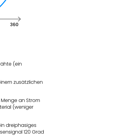
rähte (ein
einem zusätzlichen
he Menge an Strom
erial (weniger
in dreiphasiges
asensignal 120 Grad