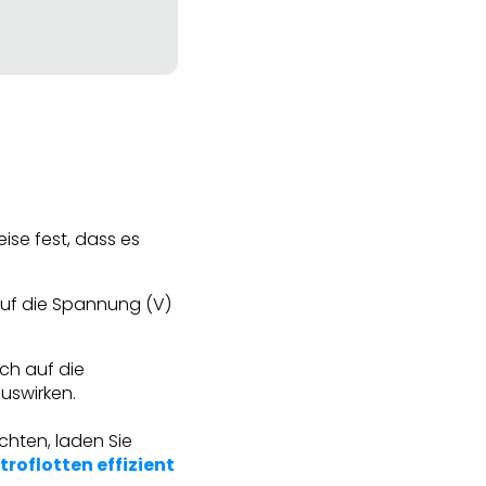
ise fest, dass es
auf die Spannung (V)
ich auf die
uswirken.
hten, laden Sie
roflotten effizient