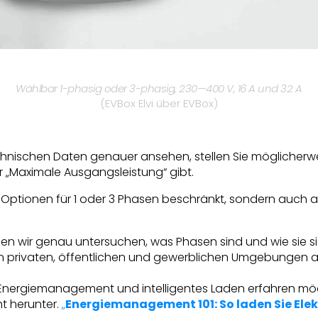
Wählbar 1-phasig oder 3-phasig, 230—400 V, 16 A und 32 A
(EVBox Elvi über EVBox)
chnischen Daten genauer ansehen, stellen Sie möglicherwe
 „Maximale Ausgangsleistung“ gibt.
uf Optionen für 1 oder 3 Phasen beschränkt, sondern auch 
rden wir genau untersuchen, was Phasen sind und wie sie s
n privaten, öffentlichen und gewerblichen Umgebungen a
Energiemanagement und intelligentes Laden erfahren möc
t herunter.
„
Energiemanagement 101: So laden Sie Elekt