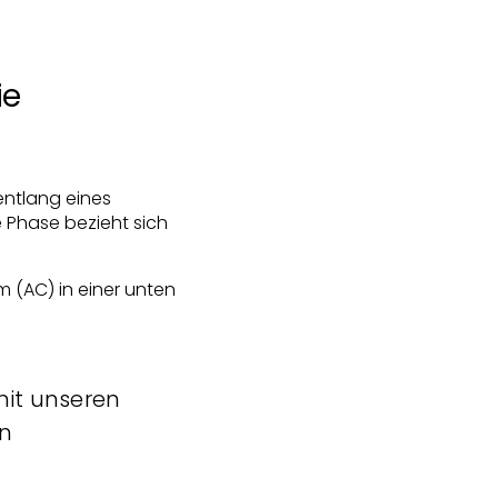
ie
 entlang eines
e Phase bezieht sich
 (AC) in einer unten
.
mit unseren
en