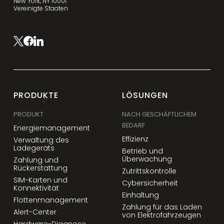
New York, NY 10001
Vereinigte Staaten
PRODUKTE
LÖSUNGEN
PRODUKT
NACH GESCHÄFTLICHEM
BEDARF
Energiemanagement
Effizienz
Verwaltung des
Ladegeräts
Betrieb und
Überwachung
Zahlung und
Rückerstattung
Zutrittskontrolle
SIM-Karten und
Cybersicherheit
Konnektivität
Einhaltung
Flottenmanagement
Zahlung für das Laden
Alert-Center
von Elektrofahrzeugen
Hardware-Diagnose