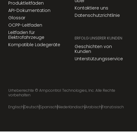
Über
Produktleitfäden
Kontaktiere uns
API-Dokumentation
Datenschutzrichtlinie
Glossar
OCPP-Leitfaden
Leitfaden für
Elektrofahrzeuge
ERFOLG UNSERER KUNDEN
Kompatible Ladegeräte
Geschichten von
Kunden
Unterstützungsservice
Urheberrechte ©
Ampcontrol Technologies, Inc. Alle Rechte
vorbehalten
Englisch
Deutsch
Spanisch
Niederländisch
Arabisch
Französisch