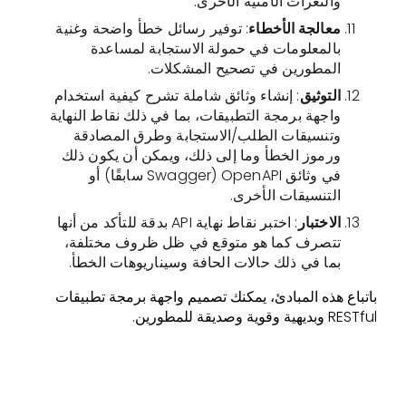
والثغرات الأمنية الأخرى.
معالجة الأخطاء
: توفير رسائل خطأ واضحة وغنية
بالمعلومات في حمولة الاستجابة لمساعدة
المطورين في تصحيح المشكلات.
التوثيق
: إنشاء وثائق شاملة تشرح كيفية استخدام
واجهة برمجة التطبيقات، بما في ذلك نقاط النهاية
وتنسيقات الطلب/الاستجابة وطرق المصادقة
ورموز الخطأ وما إلى ذلك، ويمكن أن يكون ذلك
في وثائق OpenAPI (Swagger سابقًا) أو
التنسيقات الأخرى.
الاختبار
: اختبر نقاط نهاية API بدقة للتأكد من أنها
تتصرف كما هو متوقع في ظل ظروف مختلفة،
بما في ذلك حالات الحافة وسيناريوهات الخطأ.
باتباع هذه المبادئ، يمكنك تصميم واجهة برمجة تطبيقات
RESTful وبديهية وقوية وصديقة للمطورين.