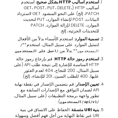
استخدم أساليب HTTP بشكل صحيح
: استخدم
أساليب HTTP (GET، POST، PUT، DELETE،
PATCH، إلخ) على النحو المنشود. GET لاسترداد
البيانات، POST لإنشاء الموارد، PUT لتحديث
الموارد، DELETE لإزالة الموارد، PATCH
للتحديثات الجزئية، إلخ.
تسمية الموارد
: استخدم الأسماء بدلاً من الأفعال
لتمثيل الموارد. على سبيل المثال، استخدم**
/
** بدلاً من
.
المستخدمون
/احصل على المستخدمين
استخدم رموز حالة HTTP
: قم بإرجاع رموز حالة
HTTP المناسبة للإشارة إلى نتيجة طلب API (على
سبيل المثال، 200 للنجاح، 404 لعدم العثور
عليها، 400 للطلب السيئ، 201 للإنشاء، إلخ).
تعيين الإصدار
: قم بتضمين الإصدار في نقطة نهاية
API لضمان التوافق مع الإصدارات السابقة مع
تطور واجهة برمجة التطبيقات (على سبيل المثال،
).
/api/v1/المستخدمون
بنية URI متسقة
: الحفاظ على الاتساق في بنية
URI عبر نقاط النهاية من أجل فهم أفضل وسهولة