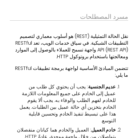
مسرد المصطلحات
نقل الحالة التمثيلية (REST) هو أسلوب معماري لتصميم
التطبيقات الشبكية. في سياق خدمات الويب، تعد RESTful
API (REST API) واجهة تسمح للعملاء بالوصول إلى الموارد
ومعالجتها باستخدام بروتوكول HTTP.
تتضمن المبادئ الأساسية لواجهة برمجة تطبيقات RESTful
ما يلي:
عديم الجنسية
: يجب أن يحتوي كل طلب من
عميل إلى الخادم على جميع المعلومات اللازمة
للخادم لفهم الطلب والوفاء به. يجب ألا يقوم
الخادم بتخزين أي حالة عميل بين الطلبات. يعمل
هذا على تبسيط تنفيذ الخادم وتحسين قابلية
التوسع.
خادم العميل
: العميل والخادم هما كيانان منفصلان
يتواصلان من خلال واجهة موحدة، عادةً HTTP.