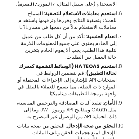
الاستخدام (على سبيل المثال،
).
/المورد/المعرف
استخدم معاملات الاستعلام للتصفية
: السماح
للعملاء بتصفية النتائج وفرزها وترقيمها باستخدام
معاملات الاستعلام بدلاً من دمجها في مسار URL.
انعدام الجنسية
: تأكد من أن كل طلب من عميل
إلى الخادم يحتوي على جميع المعلومات اللازمة
لتلبية هذا الطلب. يجب ألا يقوم الخادم بتخزين
حالة العميل بين الطلبات.
استخدم HATEOAS (الوسائط التشعبية كمحرك
لحالة التطبيق)
: قم بتضمين الروابط في
استجابات API للإشارة إلى الإجراءات المحتملة أو
الموارد ذات الصلة، مما يسمح للعملاء بالتنقل في
واجهة برمجة التطبيقات ديناميكيًا.
الأمان
: تنفيذ آليات المصادقة والترخيص المناسبة،
مثل OAuth ومفاتيح API ورموز JWT وما إلى
ذلك، لحماية API من الوصول غير المصرح به.
التحقق من صحة الإدخال
: التحقق من صحة بيانات
الإدخال لمنع هجمات الحقن وتلف البيانات