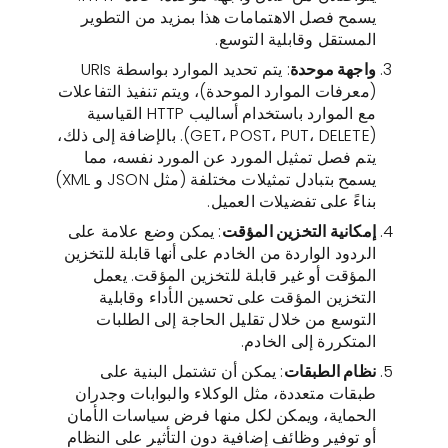
يسمح فصل الاهتمامات هذا بمزيد من التطوير
المستقل وقابلية التوسع.
واجهة موحدة
: يتم تحديد الموارد بواسطة URIs
(معرفات الموارد الموحدة)، ويتم تنفيذ التفاعلات
مع الموارد باستخدام أساليب HTTP القياسية
(GET، POST، PUT، DELETE). بالإضافة إلى ذلك،
يتم فصل تمثيل المورد عن المورد نفسه، مما
يسمح بتبادل تمثيلات مختلفة (مثل JSON و XML)
بناءً على تفضيلات العميل.
إمكانية التخزين المؤقت
: يمكن وضع علامة على
الردود الواردة من الخادم على أنها قابلة للتخزين
المؤقت أو غير قابلة للتخزين المؤقت. يعمل
التخزين المؤقت على تحسين الأداء وقابلية
التوسع من خلال تقليل الحاجة إلى الطلبات
المتكررة إلى الخادم.
نظام الطبقات
: يمكن أن تشتمل البنية على
طبقات متعددة، مثل الوكلاء والبوابات وجدران
الحماية، ويمكن لكل منها فرض سياسات الأمان
أو توفير وظائف إضافية دون التأثير على النظام