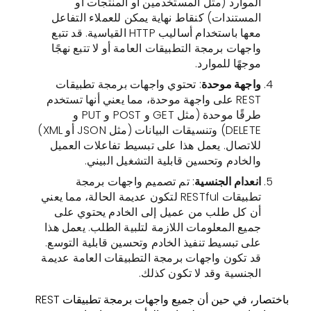
الموارد (مثل المستخدمين أو المنتجات أو
المستندات) كنقاط نهاية يمكن للعملاء التفاعل
معها باستخدام أساليب HTTP القياسية. قد تتبع
واجهات برمجة التطبيقات العامة أو لا تتبع نهجًا
موجهًا للموارد.
واجهة موحدة
: تحتوي واجهات برمجة تطبيقات
REST على واجهة موحدة، مما يعني أنها تستخدم
طرقًا موحدة (مثل GET و POST و PUT و
DELETE) وتنسيقات البيانات (مثل JSON أو XML)
للاتصال. يعمل هذا على تبسيط تفاعلات العميل
والخادم وتحسين قابلية التشغيل البيني.
انعدام الجنسية
: تم تصميم واجهات برمجة
تطبيقات RESTful لتكون عديمة الحالة، مما يعني
أن كل طلب من عميل إلى الخادم يحتوي على
جميع المعلومات اللازمة لتلبية الطلب. يعمل هذا
على تبسيط تنفيذ الخادم وتحسين قابلية التوسع.
قد تكون واجهات برمجة التطبيقات العامة عديمة
الجنسية وقد لا تكون كذلك.
باختصار، في حين أن جميع واجهات برمجة تطبيقات REST